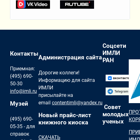
Соцсети
ИМЛИ
Контакты
Администрация сайта
РАН
Приемная:
Дорогие коллеги!
(495) 690-
Информацию для сайта
50-30
ИМЛИ
info@imli.ru
присылайте на
email
contentimli@yandex.ru
Музей
Совет
ПРО
молодых
Новый прайс-лист
(495) 690-
КОР
ученых
книжного киоска
05-35 - для
ПРИ
справок
СКАЧАТЬ
ИМЛ