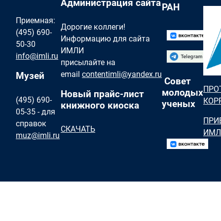
Администрация сайта
РАН
Приемная:
Дорогие коллеги!
(495) 690-
Информацию для сайта
50-30
ИМЛИ
info@imli.ru
присылайте на
email
contentimli@yandex.ru
Музей
Совет
ПРО
молодых
Новый прайс-лист
(495) 690-
КОР
ученых
книжного киоска
05-35 - для
ПРИ
справок
СКАЧАТЬ
ИМЛ
muz@imli.ru