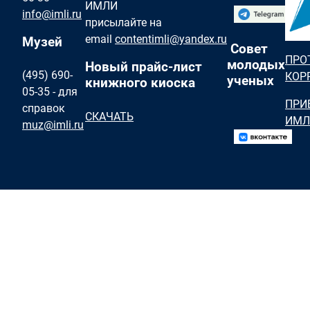
ИМЛИ
info@imli.ru
присылайте на
email
contentimli@yandex.ru
Музей
Совет
ПРО
молодых
Новый прайс-лист
(495) 690-
КОР
ученых
книжного киоска
05-35 - для
ПРИ
справок
СКАЧАТЬ
ИМЛ
muz@imli.ru