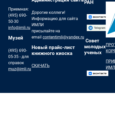
РАН
Приемная:
Дорогие коллеги!
(495) 690-
Информацию для сайта
50-30
ИМЛИ
info@imli.ru
присылайте на
email
contentimli@yandex.ru
Музей
Совет
ПРО
молодых
Новый прайс-лист
(495) 690-
КОР
ученых
книжного киоска
05-35 - для
ПРИ
справок
СКАЧАТЬ
ИМЛ
muz@imli.ru