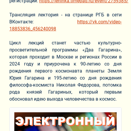
регистрации:
https://leninka.timepad.ru/event/2759385/
Трансляция лектория - на странице РГБ в сети
ВКонтакте:
https://vk.com/video-
18853836_456240098
Цикл лекций станет частью культурно-
просветительной программы «Два Гагарина»,
которая проходит в Москве и регионах России в
2024 году и приурочена к 90-летию со дня
рождения первого космонавта планеты Земля
Юрия Гагарина и 195-летию со дня рождения
философа-космиста Николая Федорова, потомка
рода князей Гагариных, который первым
обосновал идею выхода человечества в космос.