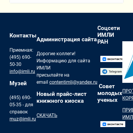
Соцсети
ИМЛИ
Контакты
Администрация сайта
РАН
Приемная:
Дорогие коллеги!
(495) 690-
Информацию для сайта
50-30
ИМЛИ
info@imli.ru
присылайте на
email
contentimli@yandex.ru
Музей
Совет
ПРО
молодых
Новый прайс-лист
(495) 690-
КОР
ученых
книжного киоска
05-35 - для
ПРИ
справок
СКАЧАТЬ
ИМЛ
muz@imli.ru