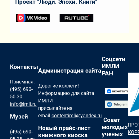
Проект "Люди. Эпохи. Книги"
Соцсети
ИМЛИ
Контакты
Администрация сайта
РАН
Приемная:
Дорогие коллеги!
(495) 690-
Информацию для сайта
50-30
ИМЛИ
info@imli.ru
присылайте на
email
contentimli@yandex.ru
Музей
Совет
ПРО
молодых
Новый прайс-лист
(495) 690-
КОР
ученых
книжного киоска