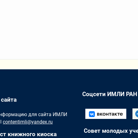
Соцсети ИМЛИ РАН
 сайта
Информацию для сайта ИМЛИ
il
contentimli@yandex.ru
Совет молодых уч
ст книжного киоска