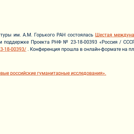
атуры им. А.М. Горького РАН состоялась
Шестая междуна
ри поддержке Проекта РНФ № 23-18-00393 «Россия / СССР
/23-18-00393/
. Конференция прошла в онлайн-формате на п
вые российские гуманитарные исследования».