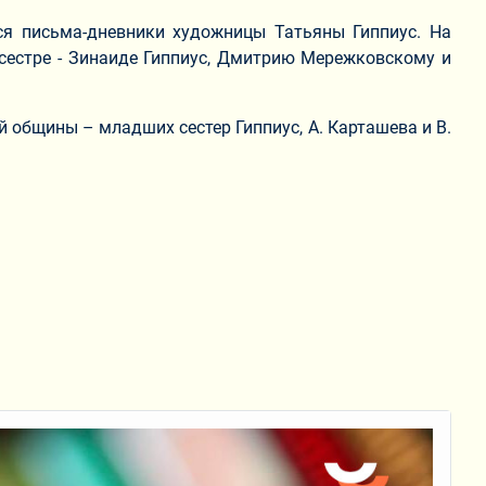
ся письма-дневники художницы Татьяны Гиппиус. На
 сестре - Зинаиде Гиппиус, Дмитрию Мережковскому и
 общины – младших сестер Гиппиус, А. Карташева и В.