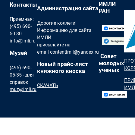
ИМЛИ
Контакты
Администрация сайта
РАН
Приемная:
Дорогие коллеги!
(495) 690-
Информацию для сайта
50-30
ИМЛИ
info@imli.ru
присылайте на
email
contentimli@yandex.ru
Музей
Совет
ПРО
молодых
Новый прайс-лист
(495) 690-
КОР
ученых
книжного киоска
05-35 - для
ПРИ
справок
СКАЧАТЬ
ИМЛ
muz@imli.ru