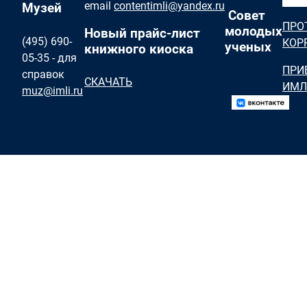
email
contentimli@yandex.ru
Музей
Совет
ПРО
молодых
Новый прайс-лист
(495) 690-
КОР
ученых
книжного киоска
05-35 - для
ПРИ
справок
СКАЧАТЬ
ИМЛ
muz@imli.ru