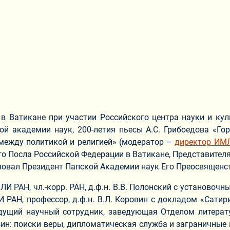
 Ватикане при участии Российского центра науки и ку
ой академии наук, 200-летия пьесы А.С. Грибоедова «Го
 между политикой и религией» (модератор –
директор ИМЛИ
о Посла Российской Федерации в Ватикане, Представител
твовал Президент Папской Академии наук Его Преосвященс
 РАН, чл.-корр. РАН, д.ф.н. В.В. Полонский с установо
АН, профессор, д.ф.н. В.Л. Коровин с докладом «Сатири
ведущий научный сотрудник, заведующая Отделом литера
зин: поиски веры, дипломатическая служба и заграничные 