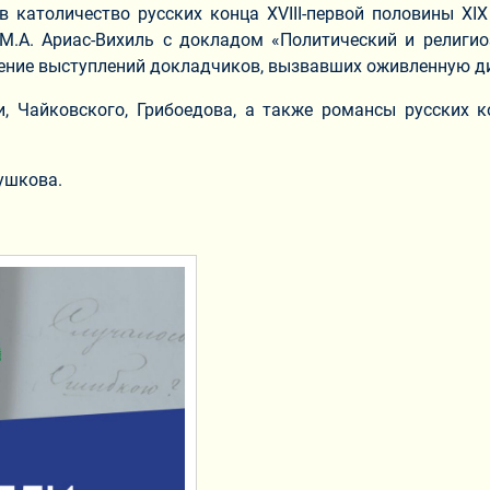
в католичество русских конца XVIII-первой половины X
М.А. Ариас-Вихиль с докладом «Политический и религи
ждение выступлений докладчиков, вызвавших оживленную д
, Чайковского, Грибоедова, а также романсы русских 
ушкова.