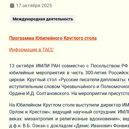
Информация о материале
17 октября 2025
Международная деятельность
Программа Юбилейного Круглого стола
Информация в ТАСС
13 октября ИМЛИ РАН совместно с Посольством РФ в
юбилейные мероприятия в честь 300-летия Российск
церкви. Круглый стол «Русские писатели-дипломаты:
вступительным словом Чрезвычайного и Полномочног
Ордене И.Д. Солтановского. На мероприятии присутс
На Юбилейном Круглом столе выступили директор ИМЛИ
Орлом и Крестом»; ведущий научный сотрудник ИМЛИ Р
веках: мизантропия и религиозные вдохновения»; 
д.ф.н. В.Б. Озкан с докладом «Денис Иванович Фонви