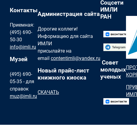
Соцсети
ИМЛИ
Контакты
Администрация сайта
РАН
Приемная:
Дорогие коллеги!
(495) 690-
Информацию для сайта
50-30
ИМЛИ
info@imli.ru
присылайте на
email
contentimli@yandex.ru
Музей
Совет
ПРО
молодых
Новый прайс-лист
(495) 690-
КОР
ученых
книжного киоска
05-35 - для
ПРИ
справок
СКАЧАТЬ
ИМЛ
muz@imli.ru