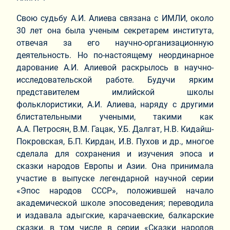
Свою судьбу А.И. Алиева связана с ИМЛИ, около
30 лет она была ученым секретарем института,
отвечая за его научно-организационную
деятельность. Но по-настоящему неординарное
дарование А.И. Алиевой раскрылось в научно-
исследовательской работе. Будучи ярким
представителем имлийской школы
фольклористики, А.И. Алиева, наряду с другими
блистательными учеными, такими как
А.А. Петросян, В.М. Гацак, У.Б. Далгат, Н.В. Кидайш-
Покровская, Б.П. Кирдан, И.В. Пухов и др., многое
сделала для сохранения и изучения эпоса и
сказки народов Европы и Азии. Она принимала
участие в выпуске легендарной научной серии
«Эпос народов СССР», положившей начало
академической школе эпосоведения; переводила
и издавала адыгские, карачаевские, балкарские
сказки, в том числе в серии «Сказки народов