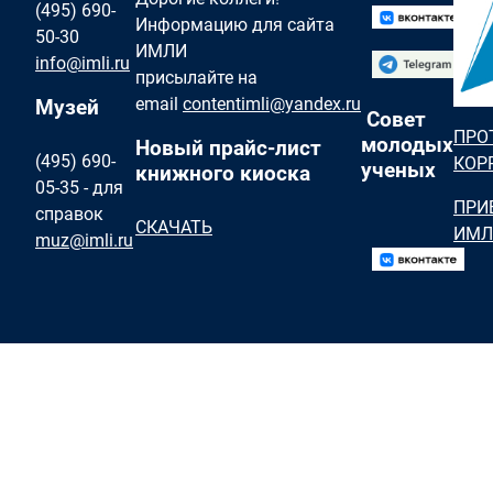
(495) 690-
Информацию для сайта
50-30
ИМЛИ
info@imli.ru
присылайте на
email
contentimli@yandex.ru
Музей
Совет
ПРО
молодых
Новый прайс-лист
(495) 690-
КОР
ученых
книжного киоска
05-35 - для
ПРИ
справок
СКАЧАТЬ
ИМЛ
muz@imli.ru