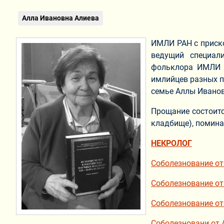
Алла Ивановна Алиева
ИМЛИ РАН с приско
ведущий специал
фольклора ИМЛИ 
имлийцев разных п
семье Аллы Ивано
Прощание состоится
кладбище), помина
НЕКРОЛОГ
Соболезнование от
Соболезнование от
Соболезнование от 
Соболезновани от 