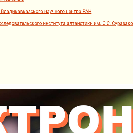
 Владикавказского научного центра РАН
сследовательского института алтаистики им. С.С. Суразак