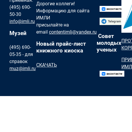
Приемная:
Дорогие коллеги!
(495) 690-
Информацию для сайта
50-30
ИМЛИ
info@imli.ru
присылайте на
email
contentimli@yandex.ru
Музей
Совет
ПРО
молодых
Новый прайс-лист
(495) 690-
КОР
ученых
книжного киоска
05-35 - для
ПРИ
справок
СКАЧАТЬ
ИМЛ
muz@imli.ru