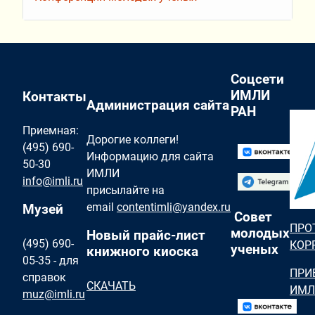
Соцсети
ИМЛИ
Контакты
Администрация сайта
РАН
Приемная:
Дорогие коллеги!
(495) 690-
Информацию для сайта
50-30
ИМЛИ
info@imli.ru
присылайте на
email
contentimli@yandex.ru
Музей
Совет
ПРО
молодых
Новый прайс-лист
(495) 690-
КОР
ученых
книжного киоска
05-35 - для
ПРИ
справок
СКАЧАТЬ
ИМЛ
muz@imli.ru