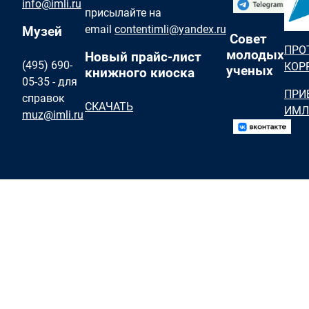
info@imli.ru
присылайте на
email
contentimli@yandex.ru
Музей
Совет
ПРО
молодых
Новый прайс-лист
(495) 690-
КОР
ученых
книжного киоска
05-35 - для
ПРИ
справок
СКАЧАТЬ
ИМЛ
muz@imli.ru