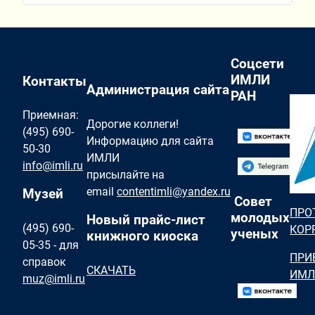
Соцсети
ИМЛИ
Контакты
Администрация сайта
РАН
Приемная:
Дорогие коллеги!
(495) 690-
Информацию для сайта
50-30
ИМЛИ
info@imli.ru
присылайте на
email
contentimli@yandex.ru
Музей
Совет
ПРО
молодых
Новый прайс-лист
(495) 690-
КОР
ученых
книжного киоска
05-35 - для
ПРИ
справок
СКАЧАТЬ
ИМЛ
muz@imli.ru