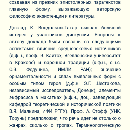
создавая из прежних эпистолярных паратекстов
главную форму, выражающую авторскую
философию экзистенции и литературы.
Доклад К. Вондольны-Татар вызвал большой
интерес у участников дискуссии. Вопросы к
автору доклада были связаны со следующими
аспектами: влияние средневековых источников
(д.ф.н., проф. В. Кайтох, Ягеллонский университет
в Кракове) и барочной традиции (к.ф.н., с.н.с.
О.В. Федунина, ИМЛИ РАН); значение
орнаментальности и связь выявленных форм с
особым типом героя (д.ф.н. Э.Г. Шестакова,
независимый исследователь, Донецк); элементы
экфрасиса в макатках (к.ф.н., доц., заведующий
кафедрой теоретической и исторической поэтики
В.Я. Малкина, ИФИ РГГУ). Проф. А. Стофф (УНК,
Торунь) предположил, что речь идет не столько о
жанрах, сколько о тропах. Терминологическую