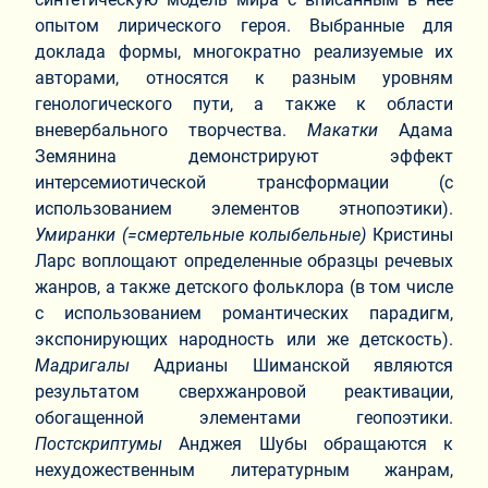
опытом лирического героя. Выбранные для
доклада формы, многократно реализуемые их
авторами, относятся к разным уровням
генологического пути, а также к области
вневербального творчества.
Макатки
Адама
Земянина демонстрируют эффект
интерсемиотической трансформации (с
использованием элементов этнопоэтики).
Умиранки (=смертельные колыбельные)
Кристины
Ларс воплощают определенные образцы речевых
жанров, а также детского фольклора (в том числе
с использованием романтических парадигм,
экспонирующих народность или же детскость).
Мадригалы
Адрианы Шиманской являются
результатом сверхжанровой реактивации,
обогащенной элементами геопоэтики.
Постскриптумы
Анджея Шубы обращаются к
нехудожественным литературным жанрам,