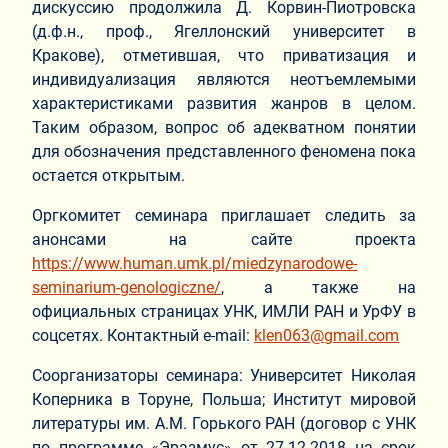
дискуссию продолжила Д. Корвин-Пиотровска
(д.ф.н., проф., Ягеллонский университет в
Кракове), отметившая, что приватизация и
индивидуализация являются неотъемлемыми
характеристиками развития жанров в целом.
Таким образом, вопрос об адекватном понятии
для обозначения представленного феномена пока
остается открытым.
Оргкомитет семинара приглашает следить за
анонсами на сайте проекта
https://www.human.umk.pl/miedzynarodowe-
seminarium-genologiczne/
, а также на
официальных страницах УНК, ИМЛИ РАН и УрФУ в
соцсетях. Контактный e-mail:
klen063@gmail.com
Соорганизаторы семинара: Университет Николая
Коперника в Торуне, Польша; Институт мировой
литературы им. А.М. Горького РАН (договор с УНК
по программе «Эразмус» от 27.12.2018 на срок