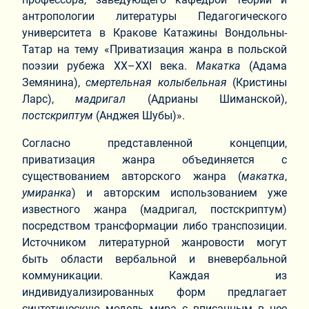
антропологии литературы Педагогического
университета в Кракове Катажины Вондольны-
Татар на тему «Приватизация жанра в польской
поэзии рубежа XX–XXI века.
Макатка
(Адама
Земянина),
смертельная колыбельная
(Кристины
Ларс),
мадригал
(Адрианы Шиманской),
постскриптум
(Анджея Шубы)».
Согласно представленной концепции,
приватизация жанра объединяется с
существованием авторского жанра (
макатка
,
умиранка
) и авторским использованием уже
известного жанра (мадригал, постскриптум)
посредством трансформации либо транспозиции.
Источником литературной жанровости могут
быть области вербальной и вневербальной
коммуникации. Каждая из
индивидуализированных форм предлагает
синтетическую модель мира с вписанным в нее