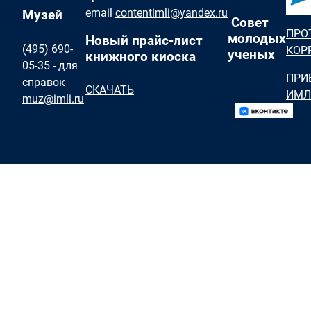
email
contentimli@yandex.ru
Музей
Совет
ПРО
молодых
Новый прайс-лист
(495) 690-
КОР
ученых
книжного киоска
05-35 - для
ПРИ
справок
СКАЧАТЬ
ИМЛ
muz@imli.ru