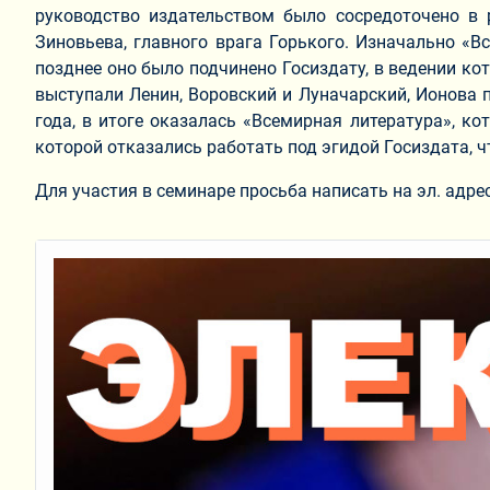
руководство издательством было сосредоточено в р
Зиновьева, главного врага Горького. Изначально «В
позднее оно было подчинено Госиздату, в ведении ко
выступали Ленин, Воровский и Луначарский, Ионова 
года, в итоге оказалась «Всемирная литература», к
которой отказались работать под эгидой Госиздата, ч
Для участия в семинаре просьба написать на эл. адре