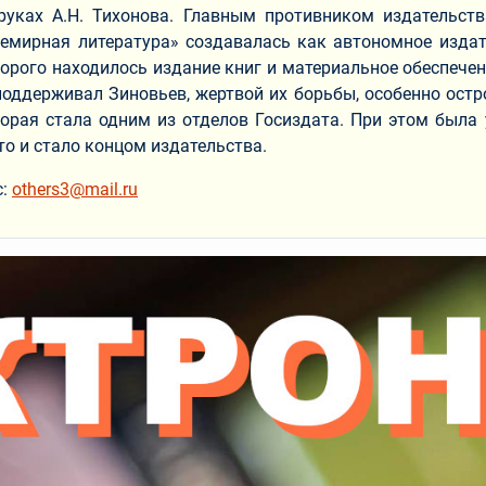
уках А.Н. Тихонова. Главным противником издательств
семирная литература» создавалась как автономное изда
торого находилось издание книг и материальное обеспече
поддерживал Зиновьев, жертвой их борьбы, особенно остр
оторая стала одним из отделов Госиздата. При этом была
то и стало концом издательства.
с:
others3@mail.ru