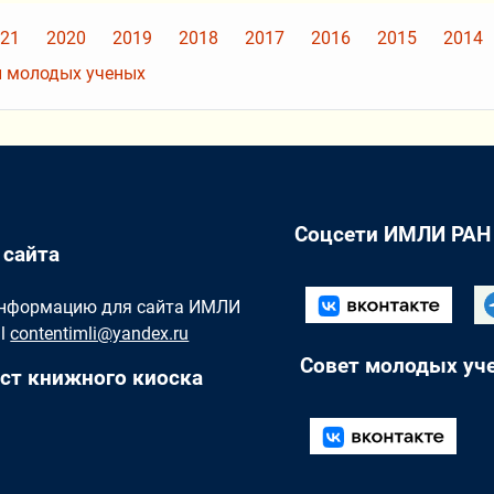
21
2020
2019
2018
2017
2016
2015
2014
 молодых ученых
Соцсети ИМЛИ РАН
 сайта
Информацию для сайта ИМЛИ
il
contentimli@yandex.ru
Совет молодых уч
ст книжного киоска