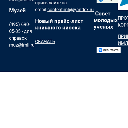
присылайте на
email
contentimli@yandex.ru
Музей
Совет
ПРО
молодых
Новый прайс-лист
(495) 690-
КОР
ученых
книжного киоска
05-35 - для
ПРИ
справок
СКАЧАТЬ
ИМЛ
muz@imli.ru