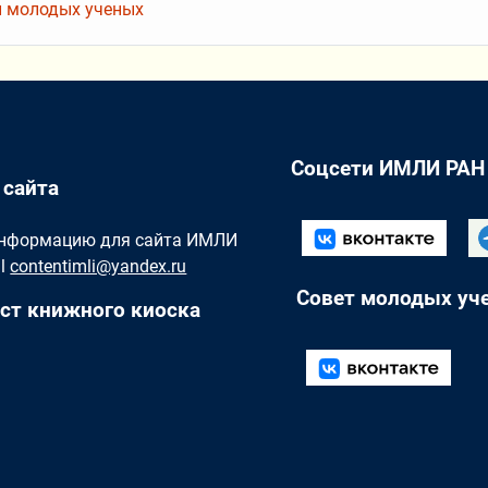
 молодых ученых
Соцсети ИМЛИ РАН
 сайта
Информацию для сайта ИМЛИ
il
contentimli@yandex.ru
Совет молодых уч
ст книжного киоска