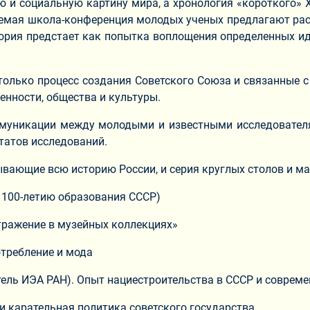
 и социальную картину мира, а хронология «короткого» 
емая школа-конференция молодых ученых предлагают расс
ория предстает как попытка воплощения определенных ид
олько процесс создания Советского Союза и связанные 
енности, общества и культуры.
ммуникации между молодыми и известными исследователя
татов исследований.
ывающие всю историю России, и серия круглых столов и ма
к 100-летию образования СССР)
тражение в музейных коллекциях»
потребление и мода
дитель ИЭА РАН). Опыт нациестроительства в СССР и соврем
а и карательная политика советского государства