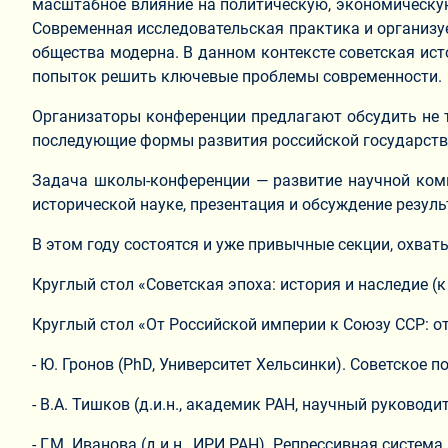
масштабное влияние на политическую, экономическую
Современная исследовательская практика и организу
общества модерна. В данном контексте советская ист
попыток решить ключевые проблемы современности.
Организаторы конференции предлагают обсудить не т
последующие формы развития российской государств
Задача школы-конференции — развитие научной ко
исторической науке, презентация и обсуждение резуль
В этом году состоятся и уже привычные секции, охват
Круглый стол «Советская эпоха: история и наследие (
Круглый стол «От Российской империи к Союзу ССР: о
- Ю. Гронов (PhD, Университет Хельсинки). Советское 
- В.А. Тишков (д.и.н., академик РАН, научный руково
- Г.М. Иванова (д.и.н., ИРИ РАН). Репрессивная систем