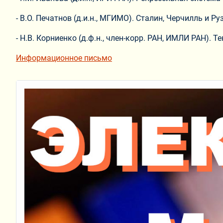
- В.О. Печатнов (д.и.н., МГИМО). Сталин, Черчилль и
- Н.В. Корниенко (д.ф.н., член-корр. РАН, ИМЛИ РАН).
Информационное письмо