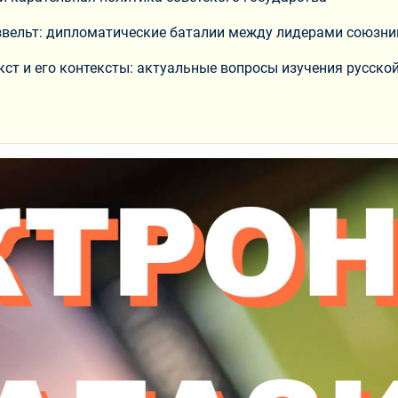
 Рузвельт: дипломатические баталии между лидерами союзн
 Текст и его контексты: актуальные вопросы изучения русско