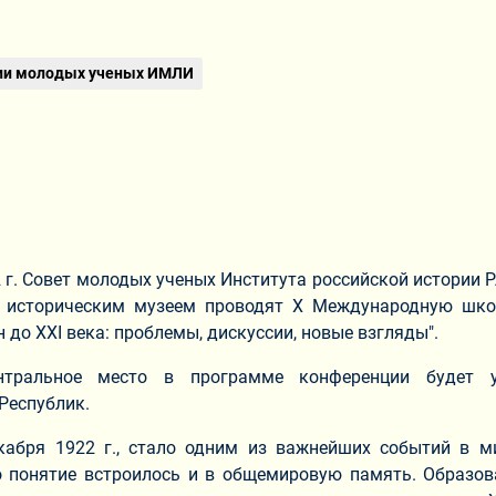
ии молодых ученых ИМЛИ
2 г. Совет молодых ученых Института российской истории
историческим музеем проводят X Международную школ
до XXI века: проблемы, дискуссии, новые взгляды".
тральное место в программе конференции будет у
Республик.
бря 1922 г., стало одним из важнейших событий в м
это понятие встроилось и в общемировую память. Образо