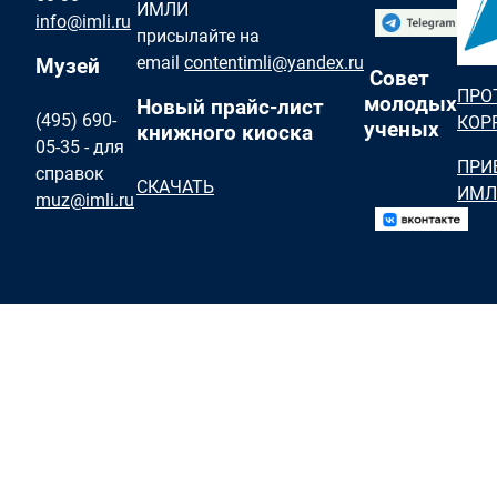
ИМЛИ
info@imli.ru
присылайте на
email
contentimli@yandex.ru
Музей
Совет
ПРО
молодых
Новый прайс-лист
(495) 690-
КОР
ученых
книжного киоска
05-35 - для
ПРИ
справок
СКАЧАТЬ
ИМЛ
muz@imli.ru