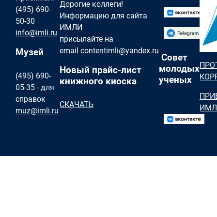
Дорогие коллеги!
(495) 690-
Информацию для сайта
50-30
ИМЛИ
info@imli.ru
присылайте на
email
contentimli@yandex.ru
Музей
Совет
ПРО
молодых
Новый прайс-лист
(495) 690-
КОР
ученых
книжного киоска
05-35 - для
ПРИ
справок
СКАЧАТЬ
ИМЛ
muz@imli.ru