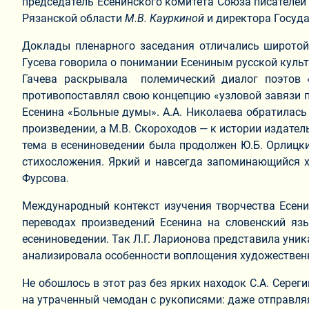
председатель Есенинского комитета Союза писателей
Рязанской области
М.В. Кауркиной
и директора Госуд
Доклады пленарного заседания отличались широтой 
Гусева говорила о понимании Есениным русской культу
Гачева раскрывала полемический диалог поэтов «
противопоставлял свою концепцию «узловой завязи п
Есенина «Больные думы». А.А. Николаева обратилась
произведении, а М.В. Скороходов — к истории издател
тема в есениноведении была продолжен Ю.Б. Орлицк
стихосложения. Яркий и навсегда запоминающийся х
Фурсова.
Международный контекст изучения творчества Есени
переводах произведений Есенина на словенский яз
есениноведении. Так Л.Г. Ларионова представила уни
анализировала особенности воплощения художественн
Не обошлось в этот раз без ярких находок С.А. Серег
на утраченный чемодан с рукописями: даже отправляяс