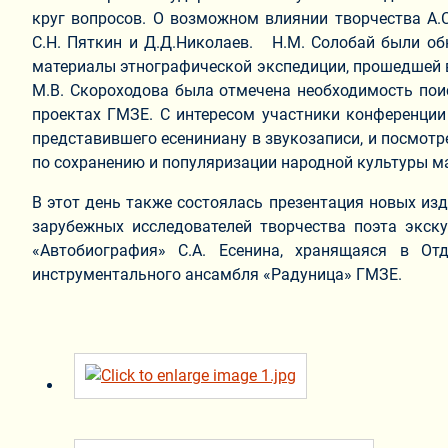
круг вопросов. О возможном влиянии творчества А.С
С.Н. Пяткин и Д.Д.Николаев. Н.М. Солобай были об
материалы этнографической экспедиции, прошедшей в 
М.В. Скороходова была отмечена необходимость пои
проектах ГМЗЕ. С интересом участники конференции
представившего есениниану в звукозаписи, и посмотр
по сохранению и популяризации народной культуры ма
В этот день также состоялась презентация новых изд
зарубежных исследователей творчества поэта экску
«Автобиография» С.А. Есенина, хранящаяся в От
инструментального ансамбля «Радуница» ГМЗЕ.