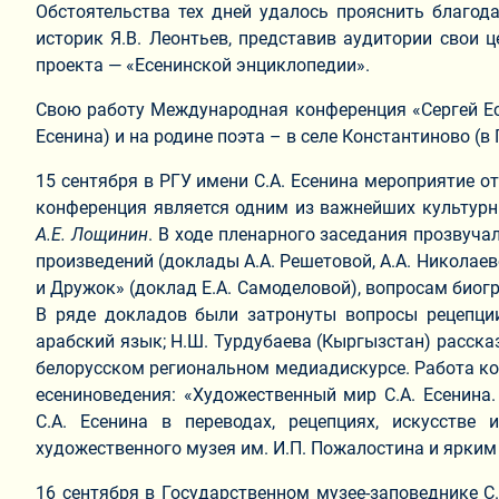
Обстоятельства тех дней удалось прояснить благод
историк Я.В. Леонтьев, представив аудитории свои
проекта — «Есенинской энциклопедии».
Свою работу Международная конференция «Сергей Есе
Есенина) и на родине поэта – в селе Константиново (в
15 сентября в РГУ имени С.А. Есенина мероприятие 
конференция является одним из важнейших культурн
А.Е. Лощинин
. В ходе пленарного заседания прозвуча
произведений (доклады А.А. Решетовой, А.А. Николаев
и Дружок» (доклад Е.А. Самоделовой), вопросам биогр
В ряде докладов были затронуты вопросы рецепции
арабский язык; Н.Ш. Турдубаева (Кыргызстан) рассказ
белорусском региональном медиадискурсе. Работа ко
есениноведения: «Художественный мир С.А. Есенина. 
С.А. Есенина в переводах, рецепциях, искусстве
художественного музея им. И.П. Пожалостина и ярки
16 сентября в Государственном музее-заповеднике С.