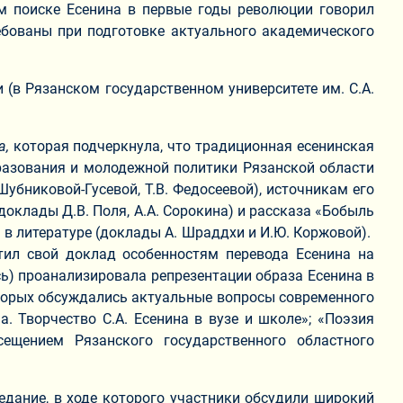
ом поиске Есенина в первые годы революции говорил
ебованы при подготовке актуального академического
(в Рязанском государственном университете им. С.А.
а,
которая подчеркнула, что традиционная есенинская
разования и молодежной политики Рязанской области
убниковой-Гусевой, Т.В. Федосеевой), источникам его
доклады Д.В. Поля, А.А. Сорокина) и рассказа «Бобыль
а в литературе (доклады А. Шраддхи и И.Ю. Коржовой).
тил свой доклад особенностям перевода Есенина на
усь) проанализировала репрезентации образа Есенина в
оторых обсуждались актуальные вопросы современного
а. Творчество С.А. Есенина в вузе и школе»; «Поэзия
сещением Рязанского государственного областного
седание, в ходе которого участники обсудили широкий