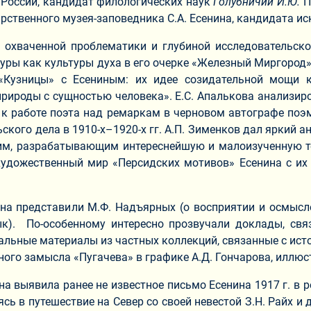
 России, кандидат филологических наук
Голубничий И.Ю.
П
арственного музея-заповедника С.А. Есенина, кандидата и
охваченной проблематики и глубиной исследовательско
ры как культуры духа в его очерке «Железный Миргород», О
Кузницы» с Есениным: их идее созидательной мощи к
рироды с сущностью человека». Е.С. Апалькова анализир
 к работе поэта над ремаркам в черновом автографе по
ьского дела в 1910-х–1920-х гг. А.П. Зименков дал яркий
им, разрабатывающим интереснейшую и малоизученную т
удожественный мир «Персидских мотивов» Есенина с их 
на представили М.Ф. Надъярных (о восприятии и осмысле
ык). По-особенному интересно прозвучали доклады, с
кальные материалы из частных коллекций, связанные с ист
ого замысла «Пугачева» в графике А.Д. Гончарова, иллюс
ина выявила ранее не известное письмо Есенина 1917 г. в 
ь в путешествие на Север со своей невестой З.Н. Райх и 