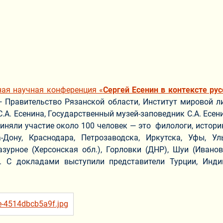
ая научная конференция «
Сергей Есенин в контексте ру
— Правительство Рязанской области, Институт мировой л
С.А. Есенина, Государственный музей-заповедник С.А. Есе
яли участие около 100 человек — это филологи, историк
-Дону, Краснодара, Петрозаводска, Иркутска, Уфы, Ул
Лазурное (Херсонская обл.), Горловки (ДНР), Шуи (Иванов
). С докладами выступили представители Турции, Инди