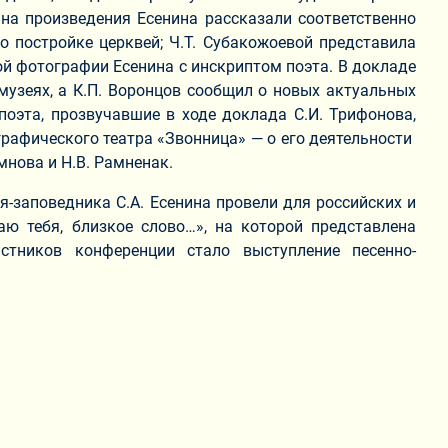
 на произведения Есенина рассказали соответственно
 постройке церквей; Ч.Т. Субакожоевой представила
ой фотографии Есенина с инскриптом поэта. В докладе
узеях, а К.П. Воронцов сообщил о новых актуальных
оэта, прозвучавшие в ходе доклада С.И. Трифонова,
графического театра «Звонница» — о его деятельности
нова и Н.В. Рамненак.
я-заповедника С.А. Есенина провели для российских и
аю тебя, близкое слово…», на которой представлена
стников конференции стало выступление песенно-