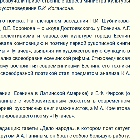
розвучали приветственные адреса министра культуры
скусствоведения
Б.И. Иогансона
.
го поиска. На пленарном заседании Н.И. Шубникова-
.Е. Воронова — о «коде Достоевского» у Есенина. А.Г.
оллективизма и заводской культуре города Есенин
овала композицию и поэтику первой рукописной книги
эмы «Пугачев», выявляя их художественную функцию в
 анализ своеобразия есенинской рифмы. Стиховедческая
ему восприятия современниками Есенина его техники
своеобразной поэтикой стал предметом анализа К.А.
нии Есенина в Латинской Америке) и Е.Ф. Фирсов (о
вязанные с изобразительным сюжетом в современном
орией рукописных книг имажинистов, а М.А. Кречетова
трировавшего поэму «Пугачев».
редакцию газеты «Дело народа», в котором поэт сетует
другом А.А. Ганиным, он брал с собою большую работу.