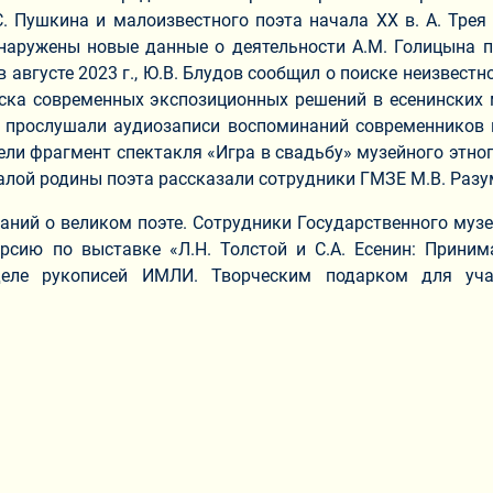
. Пушкина и малоизвестного поэта начала ХХ в. А. Трея
наружены новые данные о деятельности А.М. Голицына по
августе 2023 г., Ю.В. Блудов сообщил о поиске неизвестн
ска современных экспозиционных решений в есенинских м
 прослушали аудиозаписи воспоминаний современников п
ели фрагмент спектакля «Игра в свадьбу» музейного этно
лой родины поэта рассказали сотрудники ГМЗЕ М.В. Разум
аний о великом поэте. Сотрудники Государственного музе
рсию по выставке «Л.Н. Толстой и С.А. Есенин: Приним
деле рукописей ИМЛИ. Творческим подарком для уча