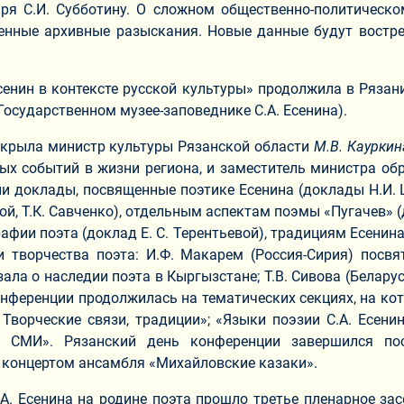
аря С.И. Субботину. О сложном общественно-политическ
 ценные архивные разыскания. Новые данные будут востр
нин в контексте русской культуры» продолжила в Рязани 
 Государственном музее-заповеднике С.А. Есенина).
открыла министр культуры Рязанской области
М.В. Кауркин
ых событий в жизни региона, и заместитель министра об
ли доклады, посвященные поэтике Есенина (доклады Н.И. Ш
ой, Т.К. Савченко), отдельным аспектам поэмы «Пугачев» (
афии поэта (доклад Е. С. Терентьевой), традициям Есенин
 творчества поэта: И.Ф. Макарем (Россия-Сирия) посвя
ала о наследии поэта в Кыргызстане; Т.В. Сивова (Белар
нференции продолжилась на тематических секциях, на к
Творческие связи, традиции»; «Языки поэзии С.А. Есенин
 и СМИ». Рязанский день конференции завершился по
м концертом ансамбля «Михайловские казаки».
А. Есенина на родине поэта прошло третье пленарное за