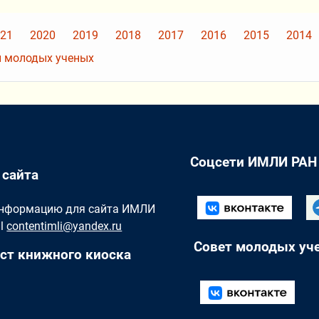
21
2020
2019
2018
2017
2016
2015
2014
 молодых ученых
Соцсети ИМЛИ РАН
 сайта
Информацию для сайта ИМЛИ
il
contentimli@yandex.ru
Совет молодых уч
ст книжного киоска