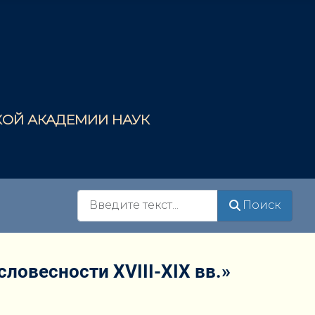
СКОЙ АКАДЕМИИ НАУК
Поиск
Поиск
ловесности ХVIII-XIX вв.»