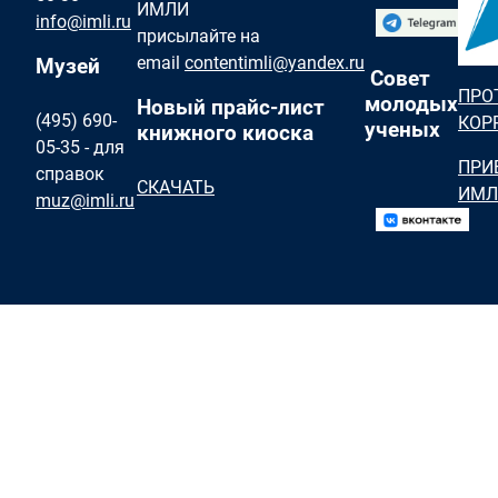
ИМЛИ
info@imli.ru
присылайте на
email
contentimli@yandex.ru
Музей
Совет
ПРО
молодых
Новый прайс-лист
(495) 690-
КОР
ученых
книжного киоска
05-35 - для
ПРИ
справок
СКАЧАТЬ
ИМЛ
muz@imli.ru