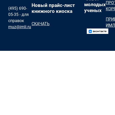
ПРО
молодых
Новый прайс-лист
(495) 690-
КОР
ученых
книжного киоска
05-35 - для
ПРИ
справок
СКАЧАТЬ
ИМЛ
muz@imli.ru