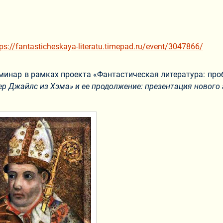
tps://fantasticheskaya-literatu.timepad.ru/event/3047866/
минар в рамках проекта «Фантастическая литература: про
ер Джайлс из Хэма» и ее продолжение: презентация новог