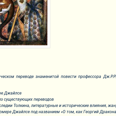
ческом переводе знаменитой повести профессора Дж.Р.Р.
ре Джайлсе
лиз существующих переводов
следии Толкина, литературные и исторические влияния, жа
рмере Джайлсе под названием «О том, как Георгий Дракон