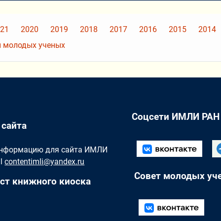
21
2020
2019
2018
2017
2016
2015
2014
 молодых ученых
Соцсети ИМЛИ РАН
 сайта
Информацию для сайта ИМЛИ
il
contentimli@yandex.ru
Совет молодых уч
ст книжного киоска