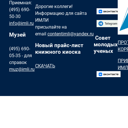
Приемная:
Дорогие коллеги!
(495) 690-
Информацию для сайта
50-30
ИМЛИ
info@imli.ru
присылайте на
email
contentimli@yandex.ru
Музей
Совет
ПРО
молодых
Новый прайс-лист
(495) 690-
КОР
ученых
книжного киоска
05-35 - для
ПРИ
справок
СКАЧАТЬ
ИМЛ
muz@imli.ru