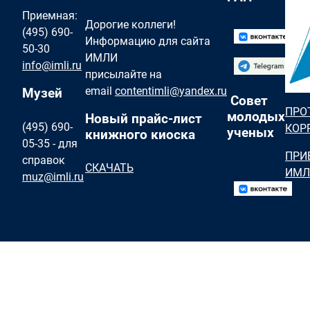
Приемная:
Дорогие коллеги!
(495) 690-
Информацию для сайта
50-30
ИМЛИ
info@imli.ru
присылайте на
email
contentimli@yandex.ru
Музей
Совет
ПРО
молодых
Новый прайс-лист
(495) 690-
КОР
ученых
книжного киоска
05-35 - для
ПРИ
справок
СКАЧАТЬ
ИМЛ
muz@imli.ru