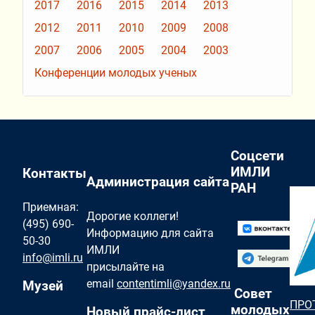
2017
2016
2015
2014
2013
2012
2011
2010
2009
2008
2007
2006
2005
2004
2003
Конференции молодых ученых
Соцсети
ИМЛИ
Контакты
Администрация сайта
РАН
Приемная:
Дорогие коллеги!
(495) 690-
Информацию для сайта
50-30
ИМЛИ
info@imli.ru
присылайте на
email
contentimli@yandex.ru
Музей
Совет
ПРО
молодых
Новый прайс-лист