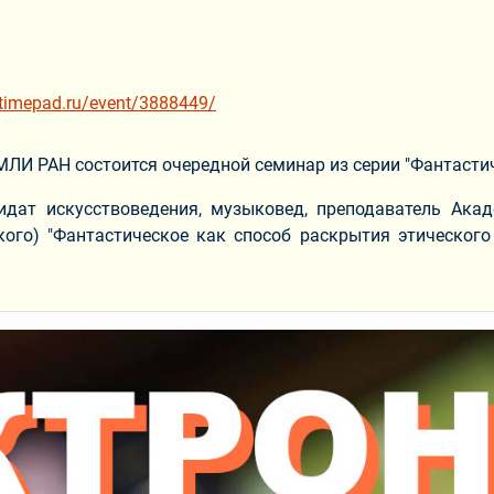
u.timepad.ru/event/3888449/
ИМЛИ РАН состоится очередной семинар из серии "Фантастич
идат искусствоведения, музыковед, преподаватель Ак
кого) "Фантастическое как способ раскрытия этического