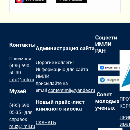
Соцсети
ИМЛИ
Контакты
Администрация сайта
РАН
Приемная:
Дорогие коллеги!
(495) 690-
Информацию для сайта
50-30
ИМЛИ
info@imli.ru
присылайте на
email
contentimli@yandex.ru
Музей
Совет
ПРО
молодых
Новый прайс-лист
(495) 690-
КОР
ученых
книжного киоска
05-35 - для
ПРИ
справок
СКАЧАТЬ
ИМЛ
muz@imli.ru