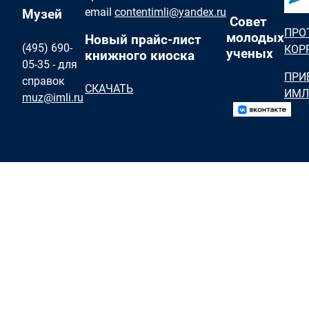
email
contentimli@yandex.ru
Музей
Совет
ПРО
молодых
Новый прайс-лист
(495) 690-
КОР
ученых
книжного киоска
05-35 - для
ПРИ
справок
СКАЧАТЬ
ИМЛ
muz@imli.ru