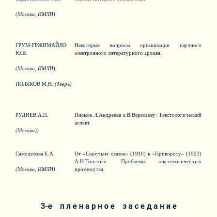
(Москва, ИМЛИ)
ГРУМ-ГРЖИМАЙЛО
Некоторые вопросы организации научного
Ю.В.
электронного литературного архива.
(Москва, ИМЛИ),
ПОЛЯКОВ М.Н.
(Тверь)
РУДНЕВ А.П.
Письма Л.Андреева к В.Вересаеву: Текстологический
аспект.
(Москва)
)
Самоделова Е.А.
От «Сорочьих сказок» (1910) к «Привороту» (1923)
А.Н.Толстого. Проблемы текстологического
(Москва, ИМЛИ)
промежутка.
3-е п л е н а р н о е з а с е д а н и е