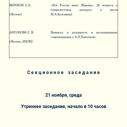
ЯБЛОКОВ Е.А.
«Вся Россия знает Шарика». (К вопросу о
символистском дискурсе в прозе
(Москва)
М.А.Булгакова).
АНТОНОВА Е. В.
Вымысел и реальность в воспоминаниях
современников о А.П.Платонове.
(Москва, ИМЛИ)
С е к ц и о н н о е з а с е д а н и е
21 ноября, среда
Утреннее заседание, начало в 10 часов