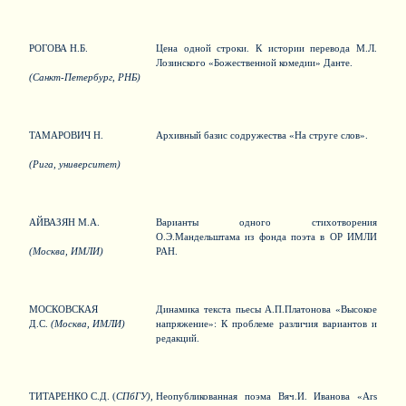
РОГОВА Н.Б.
Цена одной строки. К истории перевода М.Л.
Лозинского «Божественной комедии» Данте.
(Санкт-Петербург, РНБ)
ТАМАРОВИЧ Н.
Архивный базис содружества «На струге слов».
(Рига, университет)
АЙВАЗЯН М.А.
Варианты одного стихотворения
О.Э.Мандельштама из фонда поэта в ОР ИМЛИ
(Москва, ИМЛИ)
РАН.
МОСКОВСКАЯ
Динамика текста пьесы А.П.Платонова «Высокое
Д.С.
(Москва, ИМЛИ)
напряжение»: К проблеме различия вариантов и
редакций.
ТИТАРЕНКО С.Д. (
СПбГУ),
Неопубликованная поэма Вяч.И. Иванова «Ars