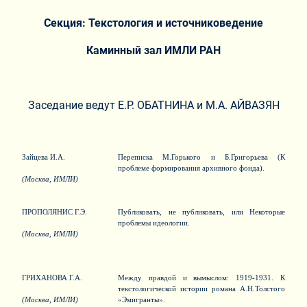
Секция: Текстология и источниковедение
Каминный зал ИМЛИ РАН
Заседание ведут Е.Р. ОБАТНИНА и М.А. АЙВАЗЯН
Зайцева И.А.
Переписка М.Горького и Б.Григорьева (К
проблеме формирования архивного фонда).
(Москва, ИМЛИ)
ПРОПОЛЯНИС Г.Э.
Публиковать, не публиковать, или Некоторые
проблемы идеологии.
(Москва, ИМЛИ)
ГРИХАНОВА Г.А.
Между правдой и вымыслом: 1919-1931. К
текстологической истории романа А.Н.Толстого
(Москва, ИМЛИ)
«Эмигранты».