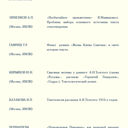
ЗИМЕНКОВ А.П.
«Необычайное приключение» В.Маяковского.
Проблема выбора основного источника текста
(Москва, ИМЛИ)
стихотворения.
ГАВРИШ Т.Р.
Финал романа «Жизнь Клима Самгина» в свете
истории текста.
(Москва, ИМЛИ)
КИРЬЯНОВ Ю.Н.
Сквозные мотивы у раннего А.Н.Толстого (сказка
«Русалка», рассказы «Терентий Генералов»,
(Москва, ИМЛИ)
«Гидра»): Текстологический аспект.
КАЗАКОВА И.П.
Текстология рассказов А.Н.Толстого 1910-х годов.
(Москва, ИМЛИ)
ЧЕРНЫШЕВА
«Приключения Пиноккио» как черновой вариант