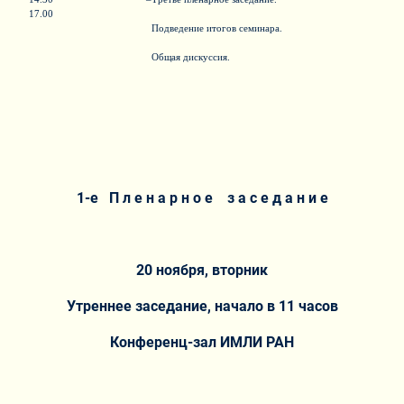
17.00
Подведение итогов семинара.
Общая дискуссия.
1-
е П л е н а р н о е з а с е д а н и е
20 ноября, вторник
Утреннее заседание, начало в 11 часов
Конференц-зал ИМЛИ РАН