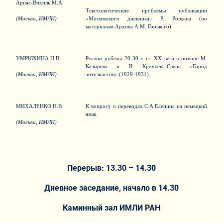
Ариас-Вихиль М.А.
Текстологические проблемы публикации
(Москва, ИМЛИ)
«Московского дневника» Р. Роллана (по
материалам Архива А.М. Горького).
УМРЮХИНА Н.В.
Реалии рубежа 20-30-х гг. ХХ века в романе М.
Козырева и И. Кремлева-Свена «Город
(Москва, ИМЛИ)
энтузиастов» (1929-1931).
МИХАЛЕНКО Н.В
К вопросу о переводах С.А.Есенина на немецкий
язык.
(Москва, ИМЛИ)
Перерыв:
13.30 – 14.30
Дневное заседание
, начало в 14.30
Каминный зал ИМЛИ РАН