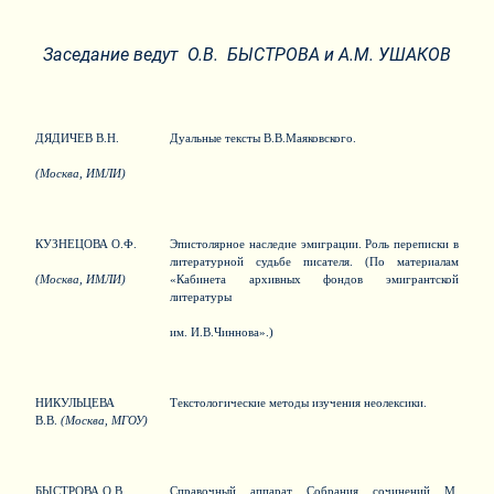
Заседание ведут О.В. БЫСТРОВА и А.М. УШАКОВ
ДЯДИЧЕВ В.Н.
Дуальные тексты В.В.Маяковского.
(Москва, ИМЛИ)
КУЗНЕЦОВА О.Ф.
Эпистолярное наследие эмиграции. Роль переписки в
литературной судьбе писателя. (По материалам
(Москва, ИМЛИ)
«Кабинета архивных фондов эмигрантской
литературы
им. И.В.Чиннова».)
НИКУЛЬЦЕВА
Текстологические методы изучения неолексики.
В.В.
(Москва, МГОУ)
БЫСТРОВА О.В.
Справочный аппарат Собрания сочинений М.