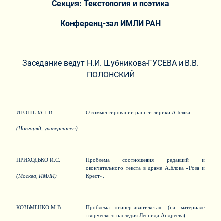
Секция: Текстология и поэтика
Конференц-зал ИМЛИ РАН
Заседание ведут Н.И. Шубникова-ГУСЕВА и В.В.
ПОЛОНСКИЙ
ИГОШЕВА Т.В.
О комментировании ранней лирики А.Блока.
(Новгород, университет)
ПРИХОДЬКО И.С.
Проблема соотношения редакций и
окончательного текста в драме А.Блока «Роза и
(Москва, ИМЛИ)
Крест».
КОЗЬМЕНКО М.В.
Проблема «гипер-авантекста» (на материале
творческого наследия Леонида Андреева).