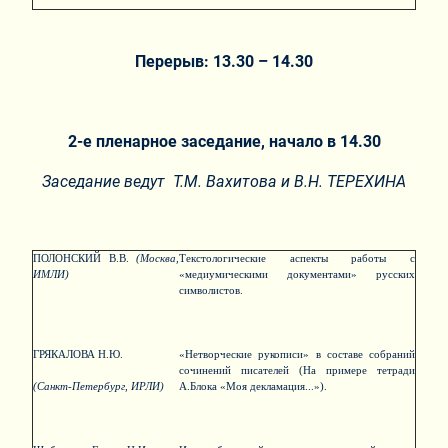
Перерыв: 13.30 – 14.30
2-е пленарное заседание, начало в 14.30
Заседание ведут Т.М. Вахитова и В.Н. ТЕРЕХИНА
ПОЛОНСКИЙ В.В.
(Москва,
Текстологические аспекты работы с
ИМЛИ)
«медиумическими документами» русских
символистов.
ГРЯКАЛОВА Н.Ю.
«Нетворческие рукописи» в составе собраний
сочинений писателей (На примере тетради
(Санкт-Петербург, ИРЛИ)
А.Блока «Моя декламация...»).