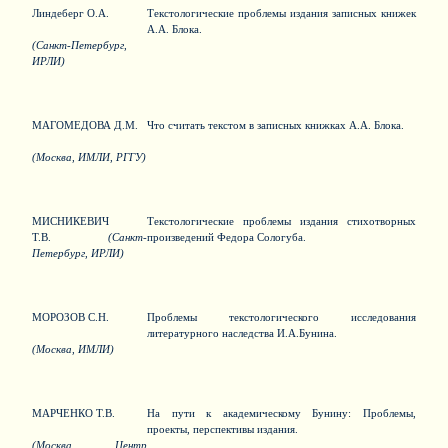
Линдеберг О.А.
Текстологические проблемы издания записных книжек
А.А. Блока.
(Санкт-Петербург,
ИРЛИ)
МАГОМЕДОВА Д.М.
Что считать текстом в записных книжках А.А. Блока.
(Москва, ИМЛИ, РГГУ)
МИСНИКЕВИЧ
Текстологические проблемы издания стихотворных
Т.В.
(Санкт-
произведений Федора Сологуба.
Петербург, ИРЛИ)
МОРОЗОВ С.Н.
Проблемы текстологического исследования
литературного наследства И.А.Бунина.
(Москва, ИМЛИ)
МАРЧЕНКО Т.В.
На пути к академическому Бунину: Проблемы,
проекты, перспективы издания.
(Москва, Центр