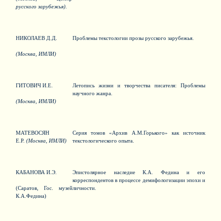
русского зарубежья).
НИКОЛАЕВ Д.Д.
Проблемы текстологии прозы русского зарубежья.
(Москва, ИМЛИ)
ГИТОВИЧ И.Е.
Летопись жизни и творчества писателя: Проблемы
научного жанра.
(Москва, ИМЛИ)
МАТЕВОСЯН
Серия томов «Архив А.М.Горького» как источник
Е.Р.
(Москва, ИМЛИ)
текстологического опыта.
КАБАНОВА И.Э.
Эпистолярное наследие К.А. Федина и его
корреспондентов в процессе демифологизации эпохи и
(Саратов, Гос. музей
личности.
К.А.Федина)