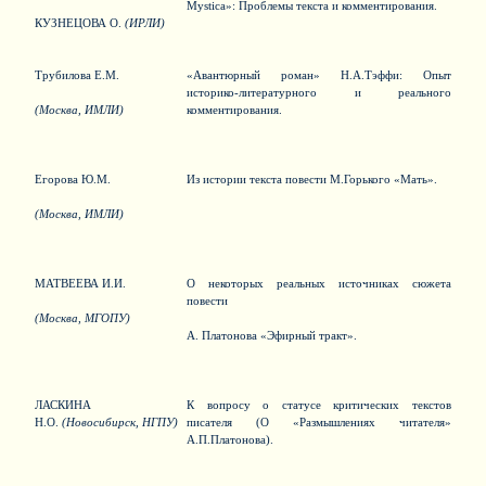
Mystica»: Проблемы текста и комментирования.
КУЗНЕЦОВА О.
(ИРЛИ)
Трубилова Е.М.
«Авантюрный роман» Н.А.Тэффи: Опыт
историко-литературного и реального
(Москва, ИМЛИ)
комментирования.
Егорова Ю.М.
Из истории текста повести М.Горького «Мать».
(Москва, ИМЛИ)
МАТВЕЕВА И.И.
О некоторых реальных источниках сюжета
повести
(Москва, МГОПУ)
А. Платонова «Эфирный тракт».
ЛАСКИНА
К вопросу о статусе критических текстов
Н.О.
(Новосибирск, НГПУ)
писателя (О «Размышлениях читателя»
А.П.Платонова).