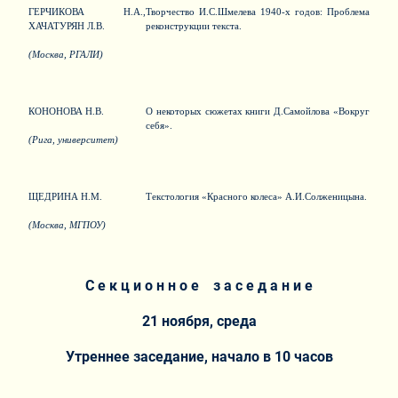
ГЕРЧИКОВА Н.А.,
Творчество И.С.Шмелева 1940-х годов: Проблема
ХАЧАТУРЯН Л.В.
реконструкции текста.
(Москва, РГАЛИ)
КОНОНОВА Н.В.
О некоторых сюжетах книги Д.Самойлова «Вокруг
себя».
(Рига, университет)
ЩЕДРИНА Н.М.
Текстология «Красного колеса» А.И.Солженицына.
(Москва, МГПОУ)
С е к ц и о н н о е з а с е д а н и е
21 ноября, среда
Утреннее заседание, начало в 10 часов