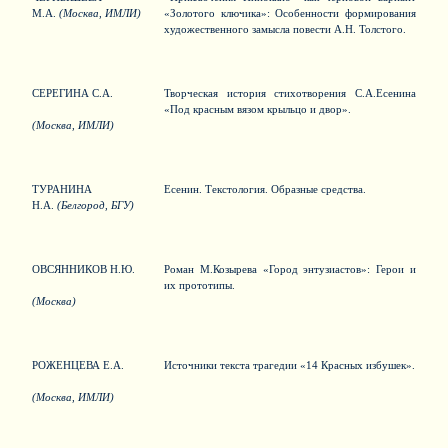
М.А.
(Москва, ИМЛИ)
«Золотого ключика»: Особенности формирования
художественного замысла повести А.Н. Толстого.
СЕРЕГИНА С.А.
Творческая история стихотворения С.А.Есенина
«Под красным вязом крыльцо и двор».
(Москва, ИМЛИ)
ТУРАНИНА
Есенин. Текстология. Образные средства.
Н.А.
(Белгород, БГУ)
ОВСЯННИКОВ Н.Ю.
Роман М.Козырева «Город энтузиастов»: Герои и
их прототипы.
(Москва)
РОЖЕНЦЕВА Е.А.
Источники текста трагедии «14 Красных избушек».
(Москва, ИМЛИ)