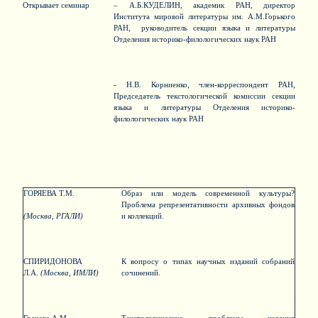
Открывает семинар
– А.Б.КУДЕЛИН, академик РАН, директор
Института мировой литературы им. А.М.Горького
РАН, руководитель секции языка и литературы
Отделения историко-филологических наук РАН
- Н.В. Корниенко, член-корреспондент РАН,
Председатель текстологической комиссии секции
языка и литературы Отделения историко-
филологических наук РАН
ГОРЯЕВА Т.М.
Образ или модель современной культуры?
Проблема репрезентативности архивных фондов
(Москва, РГАЛИ)
и коллекций.
СПИРИДОНОВА
К вопросу о типах научных изданий собраний
Л.А.
(Москва, ИМЛИ)
сочинений.