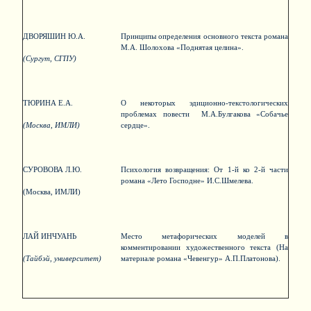
ДВОРЯШИН Ю.А.
Принципы определения основного текста романа
М.А. Шолохова «Поднятая целина».
(Сургут, СГПУ)
ТЮРИНА Е.А.
О некоторых эдиционно-текстологических
проблемах повести М.А.Булгакова «Собачье
(Москва, ИМЛИ)
сердце».
СУРОВОВА Л.Ю.
Психология возвращения: От 1-й ко 2-й части
романа «Лето Господне» И.С.Шмелева.
(Москва, ИМЛИ)
ЛАЙ ИНЧУАНЬ
Место метафорических моделей в
комментировании художественного текста (На
(Тайбэй, университет)
материале романа «Чевенгур» А.П.Платонова).