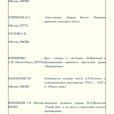
(Москва, ИМЛИ)
ТОРШИЛОВ Д.О.
«Глоссолалия» Андрея Белого: Черновые
варианты и рисунки к тексту.
(Москва, РГГУ),
ГЛУХОВА Е.В.
(Москва, ИМЛИ)
КОРНИЕНКО
Круг «чтения» и «нечтения» М.Цветаевой в
С.Ю.
(Новосибирск, НГПУ)
4
формировании авантекста лирической драмы
«Приключение».
РАДОМСКАЯ Т.И.
Особенности истории текста А.Н.Толстого и
социокультурное пространство 1910-х – 1920-х
(Москва, ИМЛИ)
гг. (Поиск героя.)
ВОРОНЦОВА Г.Н.
(Москва,
Авторские рукописи романа М.А.Шолохова
ИМЛИ)
«Тихий Дон» и их место в творческой истории
произведения.