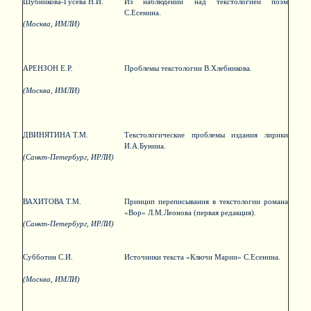
Шубникова-Гусева Н.И.
Из наблюдений над текстологией поэм
С.Есенина.
(Москва, ИМЛИ)
АРЕНЗОН Е.Р.
Проблемы текстологии В.Хлебникова.
(Москва, ИМЛИ)
ДВИНЯТИНА Т.М.
Текстологические проблемы издания лирики
И.А.Бунина.
(Санкт-Петербург, ИРЛИ)
ВАХИТОВА Т.М.
Принцип переписывания в текстологии романа
«Вор» Л.М.Леонова (первая редакция).
(Санкт-Петербург, ИРЛИ)
Субботин С.И.
Источники текста «Ключи Марии» С.Есенина.
(Москва, ИМЛИ)