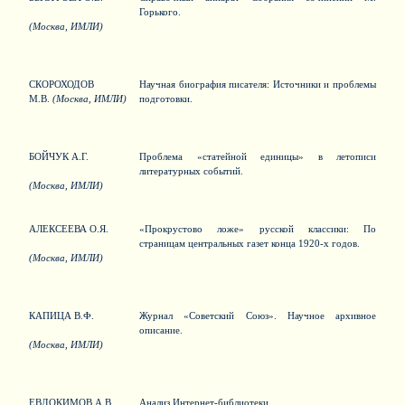
Горького.
(Москва, ИМЛИ)
СКОРОХОДОВ
Научная биография писателя: Источники и проблемы
М.В.
(Москва, ИМЛИ)
подготовки.
БОЙЧУК А.Г.
Проблема «статейной единицы» в летописи
литературных событий.
(Москва, ИМЛИ)
АЛЕКСЕЕВА О.Я.
«Прокрустово ложе» русской классики: По
страницам центральных газет конца 1920-х годов.
(Москва, ИМЛИ)
КАПИЦА В.Ф.
Журнал «Советский Союз». Научное архивное
описание.
(Москва, ИМЛИ)
ЕВДОКИМОВ А.В.
Анализ Интернет-библиотеки.