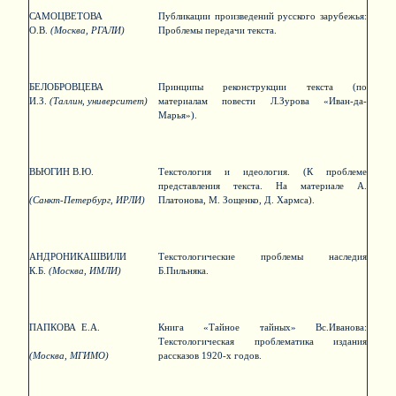
САМОЦВЕТОВА
Публикации произведений русского зарубежья:
О.В.
(Москва, РГАЛИ)
Проблемы передачи текста.
БЕЛОБРОВЦЕВА
Принципы реконструкции текста (по
И.З.
(Таллин, университет)
материалам повести Л.Зурова «Иван-да-
Марья»).
ВЬЮГИН В.Ю.
Текстология и идеология. (К проблеме
представления текста. На материале А.
(Санкт-Петербург, ИРЛИ)
Платонова, М. Зощенко, Д. Хармса).
АНДРОНИКАШВИЛИ
Текстологические проблемы наследия
К.Б.
(Москва, ИМЛИ)
Б.Пильняка.
ПАПКОВА Е.А.
Книга «Тайное тайных» Вс.Иванова:
Текстологическая проблематика издания
(Москва, МГИМО)
рассказов 1920-х годов.