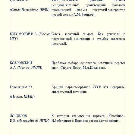
Грачева А.М.
Текстологические проблемы издания
неопубликованных произведений большой
(Санкт-Петербург, ИРЛИ)
прозаической формы писателей-эмигрантов
первой волны (А.М. Ремизов).
БОГОМОЛОВ Н.А.
(Москва,
Сквозь железный занавес: Как узнавали в
МГУ)
послевоенной эмиграции о судьбах советских
писателей.
КОЗЛОВСКИЙ
Проблема выбора основного источника первых
А.А.
(Москва, ИМЛИ)
книг «Тихого Дона» М.А.Шолохова.
Галушкин А.Ю.
Архивы парт-госорганов СССР как историко-
литературный источник.
(Москва, ИМЛИ)
ЛОЩИЛОВ
К истории становления корпуса «Столбцов»
И.Е.
(Новосибирск, НГПУ)
Н.Заболоцкого: Вопросы авторедактирования.