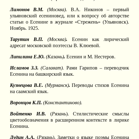
Лимонов В.М.
(Москва).
В.А. Никонов – первый
ульяновский есениновед, или к вопросу об авторстве
статьи о Есенине в журнале «Стрежень» (Ульяновск).
Ноябрь. 1925.
Тарутин В.П.
(Москва)
.
Есенин как лирический
адресат московской поэтессы В. Клюевой.
Липилина Е.Ю.
(Казань)
.
Есенин и М. Нестеров.
Исламов З.З.
(Салават).
Рами Гарипов – переводчик
Есенина на башкирский язык.
Кузнецова
В.Е.
(Мурманск)
.
Переводы стихов Есенина
на саамский язык.
Воронцов К.П.
(Константиново).
Войтенко И.В.
(
Рязань
). Стилистические смыслы
цветообозначения в расширенном контексте в лирике
Есенина.
Дудин А.А.
(
Рязань
). Заметки о языке поэмы Есенина