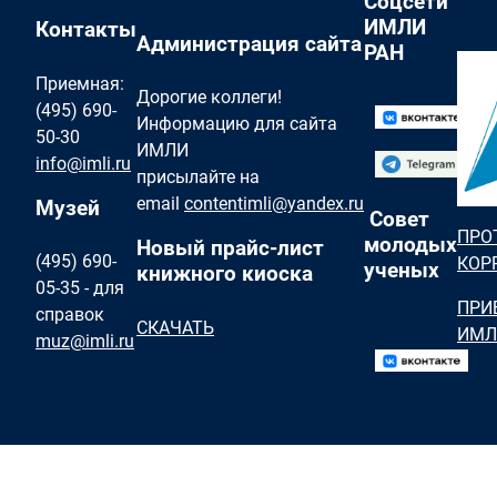
Соцсети
ИМЛИ
Контакты
Администрация сайта
РАН
Приемная:
Дорогие коллеги!
(495) 690-
Информацию для сайта
50-30
ИМЛИ
info@imli.ru
присылайте на
email
contentimli@yandex.ru
Музей
Совет
ПРО
молодых
Новый прайс-лист
(495) 690-
КОР
ученых
книжного киоска
05-35 - для
ПРИ
справок
СКАЧАТЬ
ИМЛ
muz@imli.ru