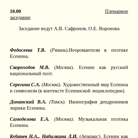
10.00
Пленарное
заседание
Заседание ведут А.В. Сафронов, О.Е. Воронова
Федосеева Т.В.
(
Рязань
).Неоромантизм в поэтике
Есенина.
Скороходов М.В.
(
Москва
). Есенин как русский
национальный поэт.
Серегина С.А.
(
Москва
). Художественный мир Есенина
и символизм (в контексте Есенинской энциклопедии).
Доманский В.А.
(Томск).
Иконография дендронимов
лирики Есенина.
Самоделова Е.А.
(Москва).
Музыкальная поэтика
Есенина.
Кубанев Н.А., Набилкина Л.И.
(
Арзамас
). Есенин как