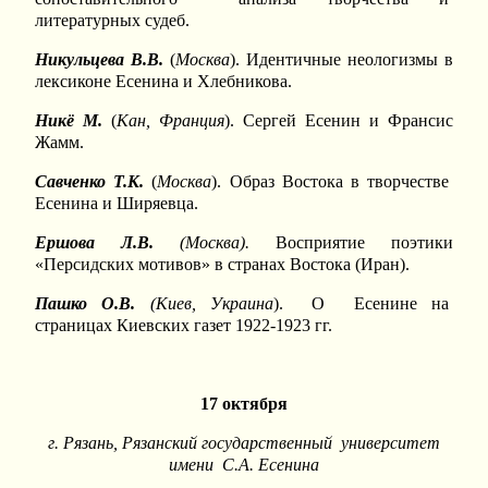
литературных судеб.
Никульцева В.В.
(
Москва
). Идентичные неологизмы в
лексиконе Есенина и Хлебникова.
Никё М.
(
Кан, Франция
). Сергей Есенин и Франсис
Жамм.
Савченко Т.К.
(
Москва
). Образ Востока в творчестве
Есенина и Ширяевца.
Ершова Л.В.
(Москва).
Восприятие поэтики
«Персидских мотивов» в странах Востока (Иран).
Пашко О.В.
(Киев, Украина
). О Есенине на
страницах Киевских газет 1922-1923 гг.
17 октября
г. Рязань, Рязанский государственный университет
имени С.А. Есенина