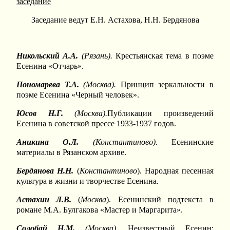
заседание
Заседание ведут Е.Н. Астахова, Н.Н. Бердянова
Никольский А.А.
(Рязань).
Крестьянская тема в поэме
Есенина «Отчарь».
Пономарева Т.А.
(Москва).
Принцип зеркальности в
поэме Есенина «Черный человек».
Юсов Н.Г.
(Москва).
Публикации произведений
Есенина в советской прессе 1933-1937 годов.
Аникина О.Л.
(Константиново).
Есенинские
материалы в Рязанском архиве.
Бердянова Н.Н.
(
Константиново
). Народная песенная
культура в жизни и творчестве Есенина.
Астахин Л.В.
(
Москва
). Есенинский подтекста в
романе М.А. Булгакова «Мастер и Маргарита».
Солобай Н.М.
(Москва).
Неизвестный Есенин: