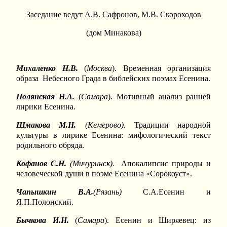
Заседание ведут А.В. Сафронов, М.В. Скороходов
(дом Минакова)
Михаленко Н.В.
(
Москва
). Временная организация
образа Небесного Града в библейских поэмах Есенина.
Полянская Н.А.
(
Самара
). Мотивный анализ ранней
лирики Есенина.
Шмакова М.Н.
(Кемерово).
Традиции народной
культуры в лирике Есенина: мифологический текст
родильного обряда.
Кофанов С.Н.
(Мичуринск).
Апокалипсис природы и
человеческой души в поэме Есенина «Сорокоуст».
Чапышкин В.А.
(Рязань)
С.А.Есенин и
Я.П.Полонский.
Бычкова И.Н.
(
Самара
). Есенин и Ширяевец: из