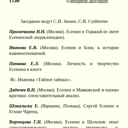
15.00
П
ленарное заседание
Заседание ведут С.И. Зинин, С.И. Субботин
Примочкина Н.Н.
(
Москва
). Есенин и Горький (в свете
Есенинской энциклопедии).
Иванова Е.В.
(
Москва
). Есенин и Блок: к истории
взаимоотношений.
Папкова Е.Л.
(
Москва
). Личность и творчество
Есенина в книге
Вс. Иванова «Тайное тайных».
Дядичев В.Н.
(
Москва
). Есенин и Маяковский в оценке
критики: сопоставительный анализ.
Шокальски Е.
(Варшава, Польша).
Сергей Есенин и
Егише Чаренц.
Воронцова Г.Н.
(
Москва
). Есенин и Шолохов: опыт
сопоставительного анализа творчества и