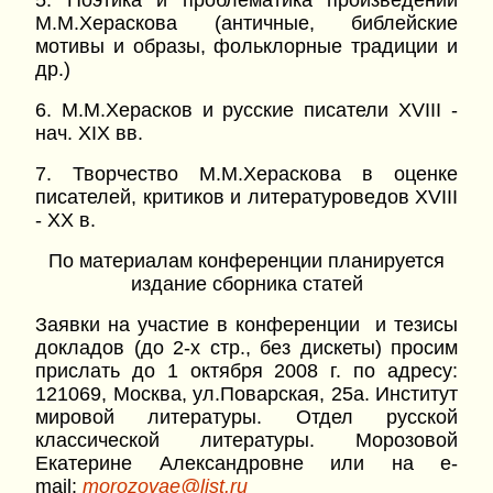
5. Поэтика и проблематика произведений
М.М.Хераскова (античные, библейские
мотивы и образы, фольклорные традиции и
др.)
6. М.М.Херасков и русские писатели XVIII -
нач. XIX вв.
7. Творчество М.М.Хераскова в оценке
писателей, критиков и литературоведов XVIII
- XX в.
По материалам конференции планируется
издание сборника статей
Заявки на участие в конференции и тезисы
докладов (до 2-х стр., без дискеты) просим
прислать до 1 октября 2008 г. по адресу:
121069, Москва, ул.Поварская, 25а. Институт
мировой литературы. Отдел русской
классической литературы. Морозовой
Екатерине Александровне или на e-
mail:
morozovae@list.ru