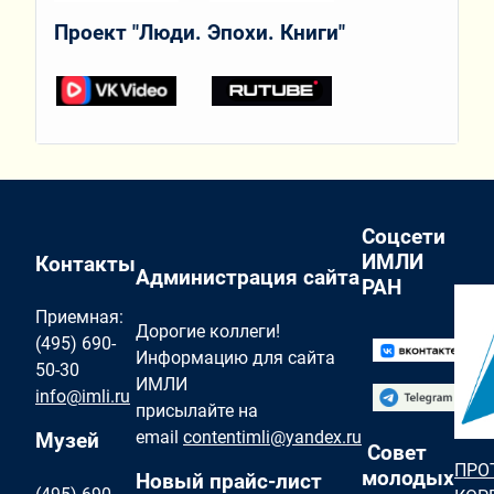
Проект "Люди. Эпохи. Книги"
Соцсети
ИМЛИ
Контакты
Администрация сайта
РАН
Приемная:
Дорогие коллеги!
(495) 690-
Информацию для сайта
50-30
ИМЛИ
info@imli.ru
присылайте на
email
contentimli@yandex.ru
Музей
Совет
ПРО
молодых
Новый прайс-лист