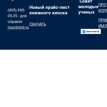
Совет
ПРО
молодых
Новый прайс-лист
(495) 690-
КОР
ученых
книжного киоска
05-35 - для
ПРИ
справок
СКАЧАТЬ
ИМЛ
muz@imli.ru