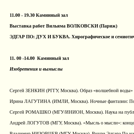
11.00 - 19.30 Каминный зал
Выставка работ Вильяма ВОЛКОВСКИ (Париж)
ЭДГАР ПО: ДУХ И БУКВА.
Хирографическое и семиотич
11. 00 -14.00 Каминный зал
Изобретения и вымыслы
Сергей ЗЕНКИН (РГГУ, Москва). Образ «волшебной воды» 
Ирина ЛАГУТИНА (ИМЛИ, Москва). Ночные фантазии: По
Сергей РОМАШКО (МГУ/ИНИОН, Москва). Наука на публи
Андрей ЛОГУТОВ (МГУ, Москва). «Мысль о мысли»: концеп
Владимир НИЗОВЦЕВ (МГУ, Москва). Вихри Эдгара По на 