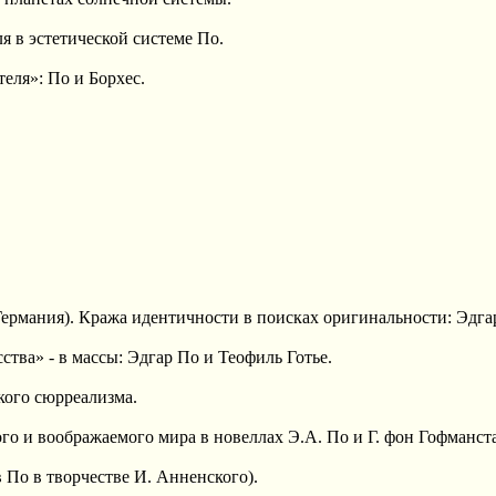
 в эстетической системе По.
ля»: По и Борхес.
ермания). Кража идентичности в поисках оригинальности: Эдгар
ва» - в массы: Эдгар По и Теофиль Готье.
ого сюрреализма.
 и воображаемого мира в новеллах Э.А. По и Г. фон Гофманста
о в творчестве И. Анненского).