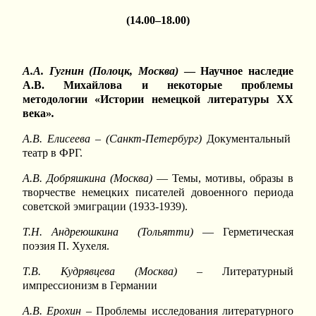
(14.00–18.00)
А.А. Гугнин (Полоцк, Москва)
— Научное наследие
А.В. Михайлова и некоторые проблемы
методологии «Истории немецкой литературы ХХ
века»
.
А.В. Елисеева
–
(Санкт-Петербург)
Документальный
театр в ФРГ.
А.В.
Добряшкина (Москва)
— Темы, мотивы, образы в
творчестве немецких писателей довоенного периода
советской эмиграции (1933-1939).
Т.Н. Андреюшкина
(Тольятти)
— Герметическая
поэзия П. Хухеля.
Т.В. Кудрявцева
(Москва)
– Литературный
импрессионизм в Германии
А.В. Ерохин
– Проблемы исследования литературного