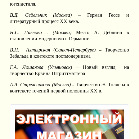
югендстиля.
В.Д. Седельник
(Москва)
– Герман Гессе и
литературный процесс ХХ века.
Н.С. Павлова
-
(Москва)
Место А. Дёблина в
становлении модернизма в Германии.
В.Н. Ахтырская
(
Санкт-Петербург)
– Творчество
Зебальда в контексте постмодернизма
Г.А. Лошакова
(Ульяновск)
– Новый взгляд на
творчество Ервина Штриттматтера
А.А. Стрельникова
(Москва)
- Творчество Э. Толлера в
контексте течений первой половины ХХ в.