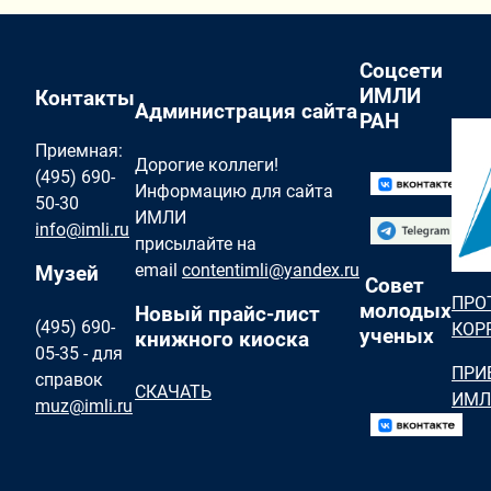
Соцсети
ИМЛИ
Контакты
Администрация сайта
РАН
Приемная:
Дорогие коллеги!
(495) 690-
Информацию для сайта
50-30
ИМЛИ
info@imli.ru
присылайте на
email
contentimli@yandex.ru
Музей
Совет
ПРО
молодых
Новый прайс-лист
(495) 690-
КОР
ученых
книжного киоска
05-35 - для
ПРИ
справок
СКАЧАТЬ
ИМЛ
muz@imli.ru