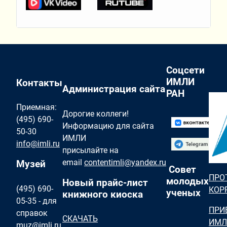
Соцсети
ИМЛИ
Контакты
Администрация сайта
РАН
Приемная:
Дорогие коллеги!
(495) 690-
Информацию для сайта
50-30
ИМЛИ
info@imli.ru
присылайте на
email
contentimli@yandex.ru
Музей
Совет
ПРО
молодых
Новый прайс-лист
(495) 690-
КОР
ученых
книжного киоска
05-35 - для
ПРИ
справок
СКАЧАТЬ
ИМЛ
muz@imli.ru