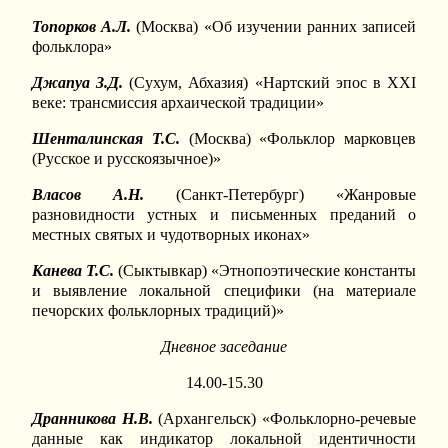
Топорков А.Л.
(Москва) «Об изучении ранних записей
фольклора»
Джапуа З.Д.
(Сухум, Абхазия) «Нартский эпос в XXI
веке: трансмиссия архаической традиции»
Шенталинская Т.С.
(Москва) «Фольклор марковцев
(Русское и русскоязычное)»
Власов А.Н.
(Санкт-Петербург) «Жанровые
разновидности устных и письменных преданий о
местных святых и чудотворных иконах»
Канева Т.С.
(Сыктывкар) «Этнопоэтические константы
и выявление локальной специфики (на материале
печорских фольклорных традиций)»
Дневное заседание
14.00-15.30
Дранникова Н.В.
(Архангельск) «Фольклорно-речевые
данные как индикатор локальной идентичности