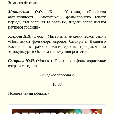
Зимнего берега»
Микитенко О.О.
(Киев, Украина) «Проблема
автентичності і містифікації фольклорного тексту
періоду становлення та розвитку південнослов'янської
наукової традиції»
Козлова Н.К.
(Омск) «Материалы академической серии
«Памятники фольклора народов Сибири и Дальнего
Востока» в рамках магистерских программ по
этнокультуре в Омском госпедуниверситете»
Смирнов Ю.И.
(Москва) «Российская фольклористика:
вчера и сегодня»
Вечернее заседание
16.00
Поздравления юбиляру.