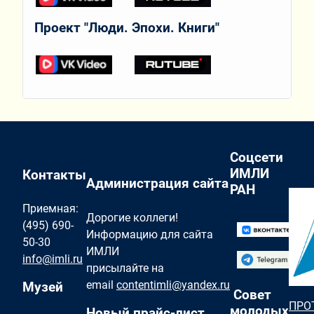
Проект "Люди. Эпохи. Книги"
Соцсети
ИМЛИ
Контакты
Администрация сайта
РАН
Приемная:
Дорогие коллеги!
(495) 690-
Информацию для сайта
50-30
ИМЛИ
info@imli.ru
присылайте на
email
contentimli@yandex.ru
Музей
Совет
ПРО
молодых
Новый прайс-лист