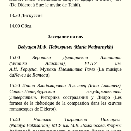
(De Diderot à Sue: le mythe de Tahiti).
13.20 Дискуссия.
14.00 Обед.
Заседание пятое.
Ведущая М.Ф. Надъярных
(
Maria
Nadyarnykh
)
15.00
Вероника Дмитриевна Алташина
(
Veronika
Altachina
), РГПУ им.
А
.
И
.
Герцена
.
Музыка
Племянника
Рамо
(La musique
du
Neveu de Rameau
)
.
15.20
Ирина Владимировна Лукьянец (
Irina
Lukianetz
),
Санкт-Петербургский государственный
университет.
Риторика сострадания у Дидро (Les
formes de la rhétorique de la compassion dans les œuvres
romanesques de Diderot).
15.40
Наталья Тиграновна Пахсарьян
(
Natalya
Pakhsarian
), МГУ им. М.В. Ломоносова.
Формы