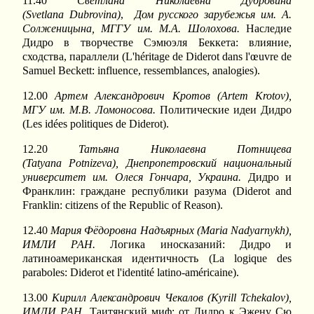
11.40
Светлана Николаевна Дубровина
(
Svetlana
Dubrovina
)
,
Дом русского зарубежья им. А.
Солженицына, МГГУ им. М.А. Шолохова.
Наследие
Дидро в творчестве Сэмюэля Беккета: влияние,
сходства, параллели (L'héritage de Diderot dans l'œuvre de
Samuel Beckett: influence, ressemblances, analogies).
12.00
Артем Александрович Кротов (
Artem
Krotov
),
МГУ им. М
.
В
.
Ломоносова
.
Политические идеи Дидро
(Les idées politiques de Diderot).
12.20
Татьяна Николаевна Потницева
(
Tatyana
Potnizeva
), Днепропетровский национальный
университет им. Олеся Гончара, Украина.
Дидро и
Франклин: граждане республики разума (Diderot and
Franklin: citizens of the Republic of Reason).
12.40
Мария Фёдоровна Надъярных (
Maria
Nadyarnykh
),
ИМЛИ РАН.
Логика иносказаний: Дидро и
латиноамериканская идентичность (La logique des
paraboles: Diderot et l'identité latino-américaine).
13.00
Кирилл Александрович Чекалов (
Kyrill
Tchekalov
),
ИМЛИ РАН.
Таитянский миф: от Дидро к Эжену Сю