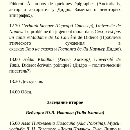
Diderot. À propos de quelques épigraphes (Auctoritatis,
автор и авторитет у Дидро. Заметки о некоторых
эпиграфах).
12.30
Gerhardt Stenger (
Герхард
Стенгер
), Université de
Nantes.
Le problème du jugement moral dans
Ceci n’est pas
un conte
et
Madame de La Carlière
de Diderot (Проблема
этического суждения в
сказках
Это
не
сказка
и
Госпожа
де
Ла
Карльер
Дидро).
13.00
Hédia Khadhar (
Хедья
Хадхар
), Université de
Tunis.
Diderot écrivain politique? (Дидро – политический
писатель?).
13.30 Дискуссия.
14.00 Обед.
Заседание второе
Ведущая Ю.В. Иванова (
Yulia
Ivanova
)
15.00
Алла Николаевна Полосина (
Alla
Polosina
). Музей-
усадьба Л. Н. Толстого «Ясная Поляна», Тула
, Дидро и