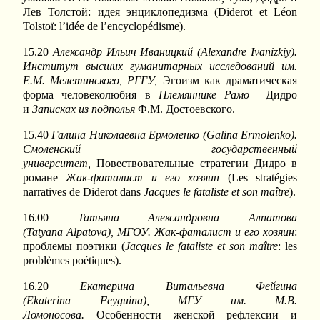
Лев Толстой: идея энциклопедизма (Diderot et Léon
Tolstoï: l’idée de l’encyclopédisme).
15.20
Александр Ильич Иваницкий (
Alexandre
Ivanizkiy
).
Институт высших гуманитарных исследований им.
Е.М. Мелетинского, РГГУ,
Эгоизм как драматическая
форма человеколюбия в
Племяннике Рамо
Дидро
и
Записках из подполья
Ф.М. Достоевского.
15.40
Галина Николаевна Ермоленко (
Galina
Ermolenko
).
Смоленский государственный
университет,
Повествовательные стратегии Дидро в
романе
Жак-фаталист и его хозяин
(Les stratégies
narratives de Diderot dans
Jacques
le
fataliste
et
son
ma
î
tre
).
16.00
Татьяна Александровна Алпатова
(
Tatyana
Alpatova
), МГОУ.
Жак
-
фаталист
и
его
хозяин
:
проблемы поэтики (
Jacques le fataliste et son maître
: les
problèmes poétiques).
16.20
Екатерина Витальевна Фейгина
(
Ekaterina
Feyguina
), МГУ им. М.В.
Ломоносова.
Особенности женской рефлексии и