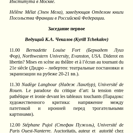
Института в Москве.
Hélène Mélat (Элен Мела), заведующая Отделом книги
Посольства Франции в Российской Федерации.
Заседание первое
Ведущий К.А. Чекалов (
Kyrill
Tchekalov
)
11.00
Bernadette
Louise
Fort
(Бернадет Луиз
Фор),
Northwestern
University
,
Evanston
,
USA
.
Diderot en
libertin? Mises en scène au théâtre et à l’écran au tournant du
21e siècle (Дидро – либертен: театральные постановки и
экранизации на рубеже 20-21 вв.).
11.30
Nadège Langbour (
Надеж
Лангбур
), Université de
Rouen.
Le paradoxe du critique d’art: la tension entre
pathétique et ironie devant les tableaux touchants (Парадокс
художественного критика: напряжение между
патетикой и иронией перед трогательными
картинами).
12.00
Stéphane Pujol (
Стефан
Пужоль
), Université de
Paris Ouest-Nanterre.
Auctoritatis, auteur et autorité chez