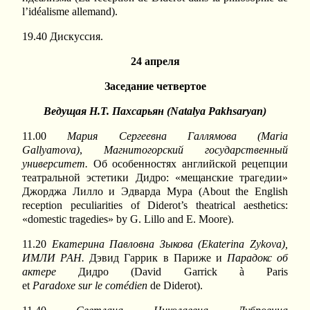
l’idéalisme allemand).
19.40 Дискуссия.
24 апреля
Заседание четвертое
Ведущая Н.Т. Пахсарьян (
Natalya
Pakhsaryan
)
11.00
Мария Сергеевна Галлямова
(Maria
Gallyamova)
,
Магнитогорский государственный
университет.
Об особенностях английской рецепции
театральной эстетики Дидро: «мещанские трагедии»
Джорджа Лилло и Эдварда Мура (About the English
reception peculiarities of Diderot’s theatrical aesthetics:
«domestic tragedies» by G. Lillo and E. Moore).
11.20
Екатерина Павловна Зыкова (
Ekaterina
Zykova
),
ИМЛИ РАН.
Дэвид Гаррик в Париже и
Парадокс об
актере
Дидро (David Garrick à Paris
et
Paradoxe
sur
le
com
é
dien
de Diderot).