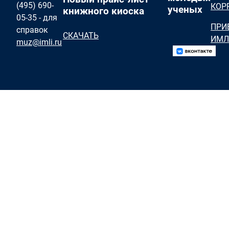
(495) 690-
КОР
ученых
книжного киоска
05-35 - для
ПРИ
справок
СКАЧАТЬ
ИМЛ
muz@imli.ru