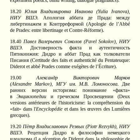
experiment poetics, blind writing, dialogue pragmatics).
18.20
Юлия Владимировна Иванова (
Yulia
Ivanova
),
НИУ ВШЭ.
Апология аббата де Прада: между
либертинажем и Контрреформой (Apologie de l’Abbé
de Prades: entre libertinage et Contre-Réforme).
18.40
Павел Валерьевич Соколов (
Pavel
Sokolov
), НИУ
ВШЭ
. Достоверность факта и аутентичность
Пятикнижия: Дидро и аббат Прад как толкователи
Писания (Certitude des faits et authenticité du Pentateuque:
Diderot et abbé Prades comme exégètes de l’Écriture).
19.00
Александр Викторович Марков
(
Alexandre
Markov
), МГУ им. М.В. Ломоносова.
Две
ранних версии историзма: понимание «факта»
в
Энциклопедии
и греческом Просвещении (Deux
versions antérieures de l'historicisme: la compréhension du
«fait» dans l'
Encyclop
é
die
et dans les œuvres des Lumières
grecques).
19.20
Пётр Владиславович Резвых (
Piotr
Rezvykh
), НИУ
ВШЭ
. Рецепция Дидро в философии немецкого
идеализма (La réception de Diderot dans la philosophie de