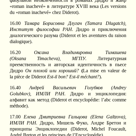
фабульной неоконченности в романах Дидро и жанр
«roman inachevé» в литературе XVIII века (Les versions
du «roman inachevé» chez Diderot).
16.00
Тамара Борисовна Длугач (
Tamara
Dlugatch
),
Институт философии РАН.
Дидро и приключения
диалогического разума (Diderot et les aventures du raison
dialogique).
16.20
Оксана Владимировна Тимашева
(
Oksana
Timacheva
), МГПУ.
Литературная
преемственность и авторская идентичность в пьесе
Дидро
Он плохой или хороший?
(
La mise en valeur de
la pièce de Diderot
Est-il bon? Est-il méchant?
).
16.40
Андрей
Васильевич
Голубков
(Andrey
Golubkov),
ИМЛИ
РАН
.
Дидро и энциклопедия:
алфавит как метод (Diderot et encyclopédie: l’abc comme
méthode).
17.00
Елена Дмитриевна Гальцова (
Elena
Galtzova
),
ИМЛИ РАН.
Дидро, Мишель Фуко, Андре Бретон и
принципы Энциклопедии (Diderot, Michel Foucault,
André Breton et les principes de l’Encyclopédie).