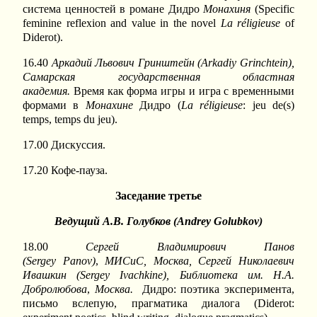
система ценностей в романе Дидро
Монахиня
(Specific
feminine reflexion and value in the novel
La
r
é
ligieuse
of
Diderot).
16.40
Аркадий Львович Гринштейн (
Arkadiy
Grinchtein
),
Самарская государственная областная
академия.
Время как форма игры и игра с временными
формами в
Монахине
Дидро (
La
r
é
ligieuse
: jeu de(s)
temps, temps du jeu).
17.00 Дискуссия.
17.20 Кофе-пауза.
Заседание третье
Ведущий А.В. Голубков (
Andrey
Golubkov
)
18.00
Сергей Владимирович Панов
(
Sergey
Panov
)
,
МИСиС, Москва, Сергей Николаевич
Ивашкин (
Sergey
Ivachkine
), Библиотека им. Н.А.
Добролюбова
,
Москва.
Дидро: поэтика эксперимента,
письмо вслепую, прагматика диалога (Diderot: