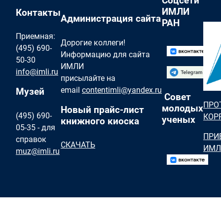
Соцсети
ИМЛИ
Контакты
Администрация сайта
РАН
Приемная:
Дорогие коллеги!
(495) 690-
Информацию для сайта
50-30
ИМЛИ
info@imli.ru
присылайте на
email
contentimli@yandex.ru
Музей
Совет
ПРО
молодых
Новый прайс-лист
(495) 690-
КОР
ученых
книжного киоска
05-35 - для
ПРИ
справок
СКАЧАТЬ
ИМЛ
muz@imli.ru