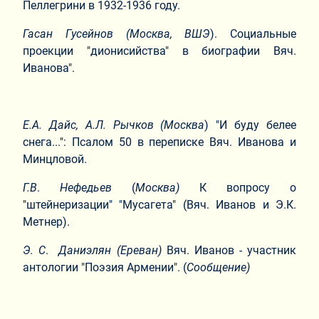
Пеллегрини в 1932-1936 году.
Гасан Гусейнов (Москва, ВШЭ
). Социальные
проекции "дионисийства" в биографии Вяч.
Иванова".
Е.А. Дайс, А.Л. Рычков (Москва
) "И буду белее
снега...": Псалом 50 в переписке Вяч. Иванова и
Минцловой.
Г.В
.
Нефедьев
(
Москва)
К вопросу о
"штейнеризации" "Мусагета" (Вяч. Иванов и Э.К.
Метнер).
Э. С
.
Даниэлян (Ереван)
Вяч. Иванов - участник
антологии "Поэзия Армении". (
Сообщение)