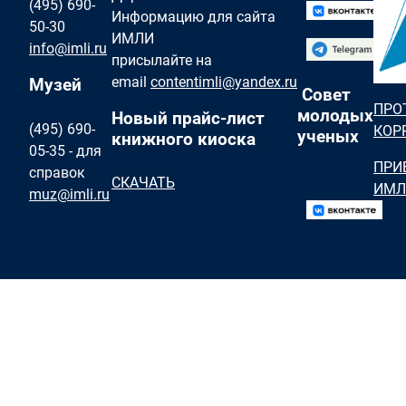
(495) 690-
Информацию для сайта
50-30
ИМЛИ
info@imli.ru
присылайте на
email
contentimli@yandex.ru
Музей
Совет
ПРО
молодых
Новый прайс-лист
(495) 690-
КОР
ученых
книжного киоска
05-35 - для
ПРИ
справок
СКАЧАТЬ
ИМЛ
muz@imli.ru