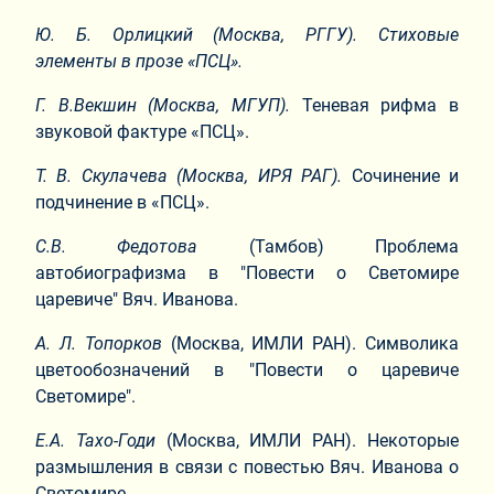
Ю. Б. Орлицкий
(Москва, РГГУ).
Стиховые
элементы в прозе «ПСЦ».
Г. В.Векшин
(Москва, МГУП).
Теневая рифма в
звуковой фактуре «ПСЦ».
Т. В. Скулачева
(Москва, ИРЯ РАГ).
Сочинение и
подчинение в «ПСЦ».
С.В. Федотова
(Тамбов) Проблема
автобиографизма в "Повести о Светомире
царевиче" Вяч. Иванова.
А. Л. Топорков
(Москва, ИМЛИ РАН). Символика
цветообозначений в "Повести о царевиче
Светомире".
Е.А. Тахо-Годи
(Москва, ИМЛИ РАН). Некоторые
размышления в связи с повестью Вяч. Иванова о
Светомире.