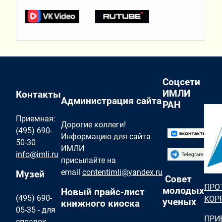
Соцсети
ИМЛИ
Контакты
Администрация сайта
РАН
Приемная:
Дорогие коллеги!
(495) 690-
Информацию для сайта
50-30
ИМЛИ
info@imli.ru
присылайте на
email
contentimli@yandex.ru
Музей
Совет
ПРО
молодых
Новый прайс-лист
(495) 690-
КОР
ученых
книжного киоска
05-35 - для
ПРИ
справок