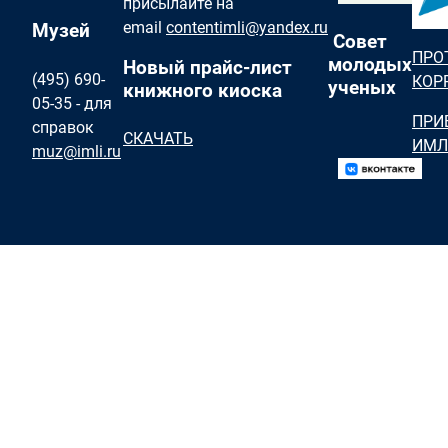
присылайте на
email
contentimli@yandex.ru
Музей
Совет
ПРО
молодых
Новый прайс-лист
(495) 690-
КОР
ученых
книжного киоска
05-35 - для
ПРИ
справок
СКАЧАТЬ
ИМЛ
muz@imli.ru