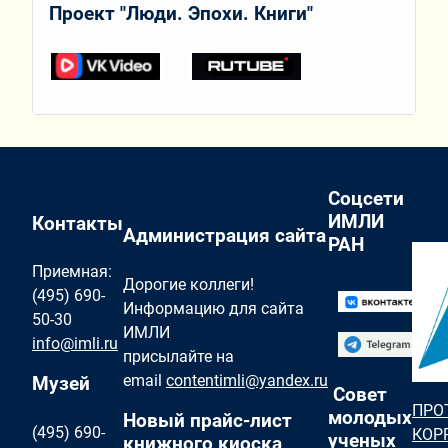
Проект "Люди. Эпохи. Книги"
Соцсети
ИМЛИ
Контакты
Администрация сайта
РАН
Приемная:
Дорогие коллеги!
(495) 690-
Информацию для сайта
50-30
ИМЛИ
info@imli.ru
присылайте на
email
contentimli@yandex.ru
Музей
Совет
ПРО
молодых
Новый прайс-лист
(495) 690-
КОР
ученых
книжного киоска