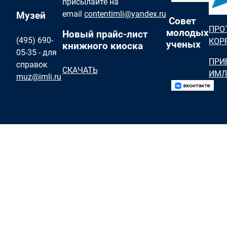
присылайте на
email
contentimli@yandex.ru
Музей
Совет
ПРО
молодых
Новый прайс-лист
(495) 690-
КОР
ученых
книжного киоска
05-35 - для
ПРИ
справок
СКАЧАТЬ
ИМЛ
muz@imli.ru