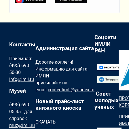
Соцсети
ИМЛИ
Контакты
Администрация сайта
РАН
Приемная:
Дорогие коллеги!
(495) 690-
Информацию для сайта
50-30
ИМЛИ
info@imli.ru
присылайте на
email
contentimli@yandex.ru
Музей
Совет
ПРО
молодых
Новый прайс-лист
(495) 690-
КОР
ученых
книжного киоска
05-35 - для
ПРИ
справок
СКАЧАТЬ
ИМЛ
muz@imli.ru